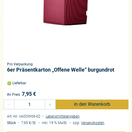
Pro Verpackung
6er Präsentkarton „Offene Welle“ burgundrot
Lieferbar
7,95
€
Ihr Preis
-
+
in den Warenkorb
Art.-Nr. VADOW06-02
・
Lebensmittelangaben
Stück
・
7,95 €
/St.
・
inkl. 19 % MwSt.
・
zzgl.
Versandkosten