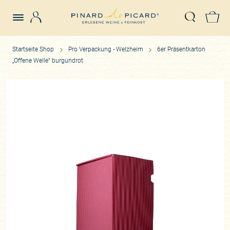
Login
Z
Suche öffn
Startseite Shop
Pro Verpackung - Welzheim
6er Präsentkarton
„Offene Welle“ burgundrot