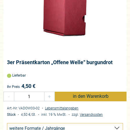
3er Präsentkarton „Offene Welle“ burgundrot
Lieferbar
4,50
€
Ihr Preis
-
+
in den Warenkorb
Art.-Nr. VADOW03-02
・
Lebensmittelangaben
Stück
・
4,50 €
/St.
・
inkl. 19 % MwSt.
・
zzgl.
Versandkosten
weitere Formate / Jahrgänge