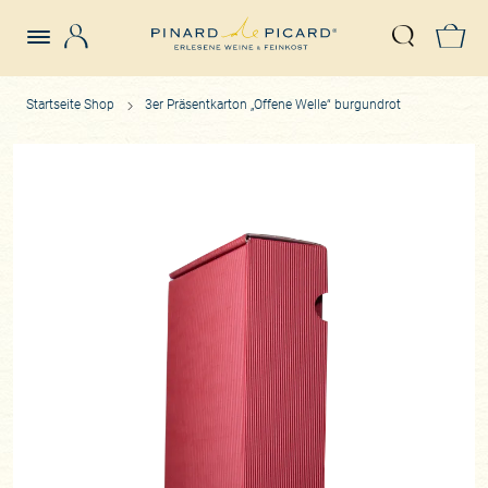
Login
Z
Suche öffn
Startseite Shop
3er Präsentkarton „Offene Welle“ burgundrot