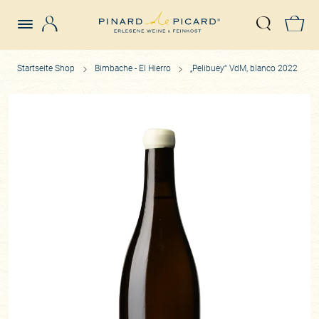
Login
Z
Suche öffn
Startseite Shop
Bimbache - El Hierro
„Pelibuey“ VdM, blanco 2022