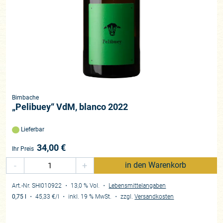
Bimbache
„Pelibuey“ VdM, blanco 2022
Lieferbar
34,00
€
Ihr Preis
-
+
in den Warenkorb
Art.-Nr. SHI010922
・ 13,0 % Vol.
・
Lebensmittelangaben
0,75 l
・
45,33 €
/l
・
inkl. 19 % MwSt.
・
zzgl.
Versandkosten