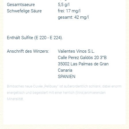
Gesamtsaeure
5,5 g/l
Schwefelige Säure
frei: 17 mg/l
gesamt: 42 mg/l
Enthält Sulfite (E 220 - E 224).
Anschrift des Winzers:
Valientes Vinos S.L.
Calle Perez Galdós 20 3°B
35002 Las Palmas de Gran
Canaria
SPANIEN
Bimbaches neue Cuvée „Pelibuey“ ist außerordentlich schlank, dabei enorm
energetisch und begeistert mit einer herrlich (trink)animierenden
Mineralität.