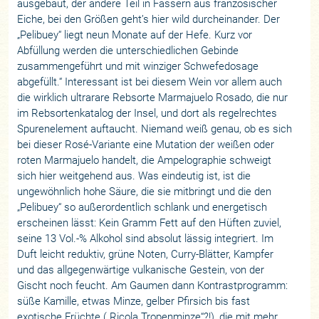
ausgebaut, der andere Teil in Fässern aus französischer
Eiche, bei den Größen geht’s hier wild durcheinander. Der
„Pelibuey“ liegt neun Monate auf der Hefe. Kurz vor
Abfüllung werden die unterschiedlichen Gebinde
zusammengeführt und mit winziger Schwefedosage
abgefüllt.“ Interessant ist bei diesem Wein vor allem auch
die wirklich ultrarare Rebsorte Marmajuelo Rosado, die nur
im Rebsortenkatalog der Insel, und dort als regelrechtes
Spurenelement auftaucht. Niemand weiß genau, ob es sich
bei dieser Rosé-Variante eine Mutation der weißen oder
roten Marmajuelo handelt, die Ampelographie schweigt
sich hier weitgehend aus. Was eindeutig ist, ist die
ungewöhnlich hohe Säure, die sie mitbringt und die den
„Pelibuey“ so außerordentlich schlank und energetisch
erscheinen lässt: Kein Gramm Fett auf den Hüften zuviel,
seine 13 Vol.-% Alkohol sind absolut lässig integriert. Im
Duft leicht reduktiv, grüne Noten, Curry-Blätter, Kampfer
und das allgegenwärtige vulkanische Gestein, von der
Gischt noch feucht. Am Gaumen dann Kontrastprogramm:
süße Kamille, etwas Minze, gelber Pfirsich bis fast
exotische Früchte („Ricola Tropenminze“?!), die mit mehr