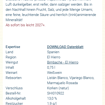
Luft dunkelgelber, erst reifer, dann salziger werden. Bis in
den Nachhall hinein Frucht, Salz, und jede Menge Umami,
eine feine, leuchtende Säure und herrlich (trink)animierende
Mineralität!
Ab sofort bis leicht 2027+.
Expertise
DOWNLOAD Datenblatt
Land
Spanien
Region
El Hierro
Weingut
Bimbache - El Hierro
Inhalt
0,75 l
Weinart
Weißwein
Rebsorten
Listán Blanco, Vijariego Blanco,
Marmajuelo Rosada
Verschluss
Korken (natur)
Bestell-Nr.
SHI010922
Alkoholgehalt
13,0 %
Restzucker
1,9 g/l