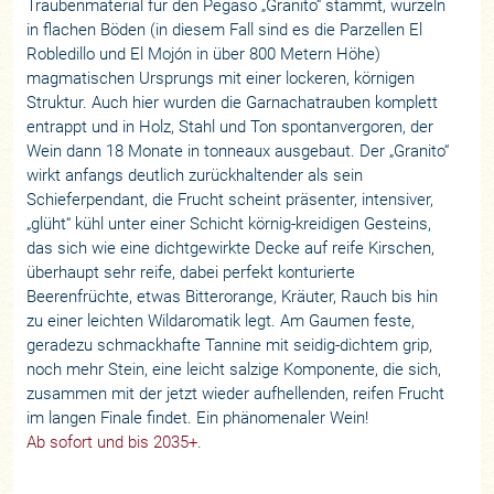
Traubenmaterial für den Pegaso „Granito“ stammt, wurzeln
in flachen Böden (in diesem Fall sind es die Parzellen El
Robledillo und El Mojón in über 800 Metern Höhe)
magmatischen Ursprungs mit einer lockeren, körnigen
Struktur. Auch hier wurden die Garnachatrauben komplett
entrappt und in Holz, Stahl und Ton spontanvergoren, der
Wein dann 18 Monate in tonneaux ausgebaut. Der „Granito“
wirkt anfangs deutlich zurückhaltender als sein
Schieferpendant, die Frucht scheint präsenter, intensiver,
„glüht“ kühl unter einer Schicht körnig-kreidigen Gesteins,
das sich wie eine dichtgewirkte Decke auf reife Kirschen,
überhaupt sehr reife, dabei perfekt konturierte
Beerenfrüchte, etwas Bitterorange, Kräuter, Rauch bis hin
zu einer leichten Wildaromatik legt. Am Gaumen feste,
geradezu schmackhafte Tannine mit seidig-dichtem grip,
noch mehr Stein, eine leicht salzige Komponente, die sich,
zusammen mit der jetzt wieder aufhellenden, reifen Frucht
im langen Finale findet. Ein phänomenaler Wein!
Ab sofort und bis 2035+.