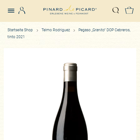
Login
Z
Suche öffn
Startseite Shop
Telmo Rodriguez
Pegaso „Granito“ DOP Cebreros,
tinto 2021