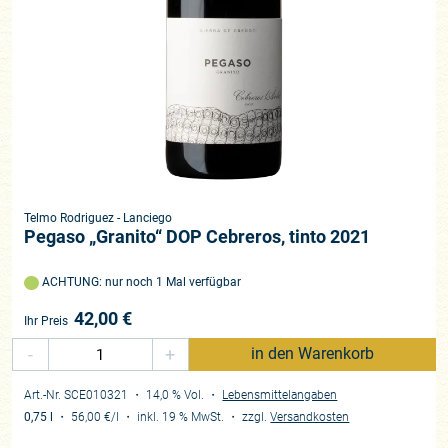
Telmo Rodriguez - Lanciego
Pegaso „Granito“ DOP Cebreros, tinto 2021
ACHTUNG: nur noch 1 Mal verfügbar
42,00
€
Ihr Preis
-
+
in den Warenkorb
Art.-Nr. SCE010321
・ 14,0 % Vol.
・
Lebensmittelangaben
0,75 l
・
56,00 €
/l
・
inkl. 19 % MwSt.
・
zzgl.
Versandkosten