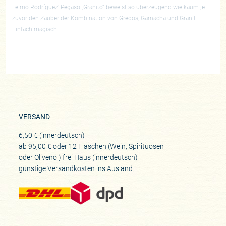
Telmo Rodríguez’ Pegaso „Granito“ beweist so überzeugend wie kaum je
zuvor den Zauber der Kombination von Gredos, Garnacha und Granit.
Einfach magisch!
VERSAND
6,50 € (innerdeutsch)
ab 95,00 € oder 12 Flaschen (Wein, Spirituosen
oder Olivenöl) frei Haus (innerdeutsch)
günstige Versandkosten ins Ausland