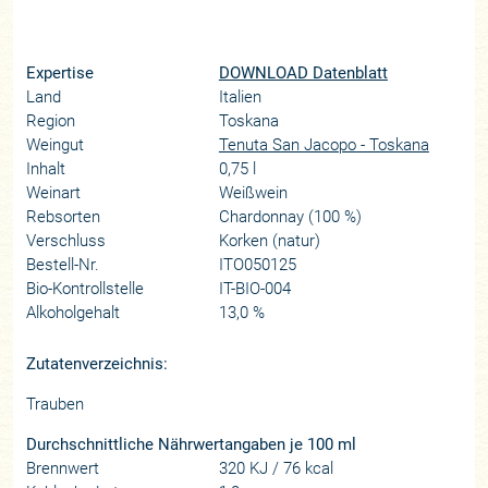
Expertise
DOWNLOAD Datenblatt
Land
Italien
Region
Toskana
Weingut
Tenuta San Jacopo - Toskana
Inhalt
0,75 l
Weinart
Weißwein
Rebsorten
Chardonnay (100 %)
Verschluss
Korken (natur)
Bestell-Nr.
ITO050125
Bio-Kontrollstelle
IT-BIO-004
Alkoholgehalt
13,0 %
Zutatenverzeichnis:
Trauben
Durchschnittliche Nährwertangaben je 100 ml
Brennwert
320 KJ / 76 kcal