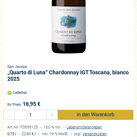
San Jacopo
„Quarto di Luna“ Chardonnay IGT Toscana, bianco
2025
Lieferbar
16,95
€
Ihr Preis
-
+
in den Warenkorb
Art.-Nr. ITO050125
・ 13,0 % Vol.
・
Lebensmittelangaben
0,75 l
・
22,60 €
/l
・
inkl. 19 % MwSt.
・
zzgl.
Versandkosten