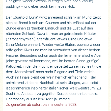
Üppigkeit, weder exzessiv buttrigen Note noch Vanille(-
pudding) – und eben auch kein neues Holz!
Der „Quarto di Luna“ wirkt anregend schlank im Mund, zeigt
sich betörend frisch am Gaumen und hinterlässt auf der
Zunge einen zartherben Eindruck und die Lust auf den
nächsten Schluck. Dazu ist man an getrocknete Kräuter
(Zitronenthymian!), Sternfrucht, etwas Birne und etwa
Galia-Melone erinnert. Wieder weiße Blüten, ebenso wieder
reife gelbe Kiwis und man ist verzaubert von dieser herben
Frische. Besonders schön auch die feine mineralische Ader
(eine gewisse willkommene, weil im besten Sinne „griffige“
Kalkigkeit, in der die Frucht eingebettet zu sein scheint), die
dem „Mondviertel“ noch mehr Eleganz und Tiefe verleiht.
Auch im Finale bleibt der Wein herrlich erfrischend – der
animierend zitrische Nachhall tut sein Übriges, was bleibt
ist sommerlich inspirierter italienischer Weißweintraum. Zu
Sushi, zu Antipasti, zu gegrillter Dorade oder einfach solo.
Chardonnay aus Italien? Aber ja, immer!
Zu genießen ab sofort bis mindestens 2028.