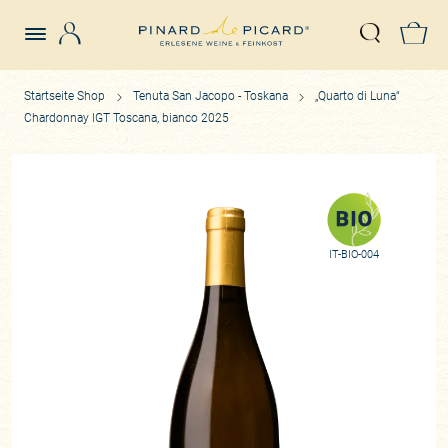
Login
Z
Suche öffn
Startseite Shop
Tenuta San Jacopo - Toskana
„Quarto di Luna“
Chardonnay IGT Toscana, bianco 2025
IT-BIO-004