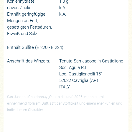
Kohlenhydrate
1,8 g
davon Zucker
k.A.
Enthält geringfügige
k.A.
Mengen an Fett,
gesättigten Fettsäuren,
Eiweiß und Salz
Enthält Sulfite (E 220 - E 224).
Anschrift des Winzers:
Tenuta San Jacopo in Castiglione
Soc. Agr. a R.L.
Loc. Castiglioncelli 151
52022 Cavriglia (AR)
ITALY
San Jacopos Chardonnay „Quarto di Luna“ 2025 imponiert mit
einnehmend floralem Duft, saftiger Stoffigkeit und einem eher kühlen und
individuellen Charakter