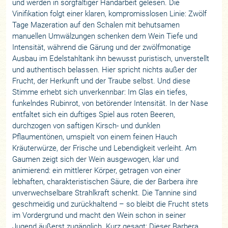
und werden in sorgfältiger Handarbeit gelesen. Die
Vinifikation folgt einer klaren, kompromisslosen Linie: Zwölf
Tage Mazeration auf den Schalen mit behutsamen
manuellen Umwälzungen schenken dem Wein Tiefe und
Intensität, während die Gärung und der zwölfmonatige
Ausbau im Edelstahltank ihn bewusst puristisch, unverstellt
und authentisch belassen. Hier spricht nichts außer der
Frucht, der Herkunft und der Traube selbst. Und diese
Stimme erhebt sich unverkennbar: Im Glas ein tiefes,
funkelndes Rubinrot, von betörender Intensität. In der Nase
entfaltet sich ein duftiges Spiel aus roten Beeren,
durchzogen von saftigen Kirsch- und dunklen
Pflaumentönen, umspielt von einem feinen Hauch
Kräuterwürze, der Frische und Lebendigkeit verleiht. Am
Gaumen zeigt sich der Wein ausgewogen, klar und
animierend: ein mittlerer Körper, getragen von einer
lebhaften, charakteristischen Säure, die der Barbera ihre
unverwechselbare Strahlkraft schenkt. Die Tannine sind
geschmeidig und zurückhaltend – so bleibt die Frucht stets
im Vordergrund und macht den Wein schon in seiner
Jugend äußerst zugänglich. Kurz gesagt: Dieser Barbera