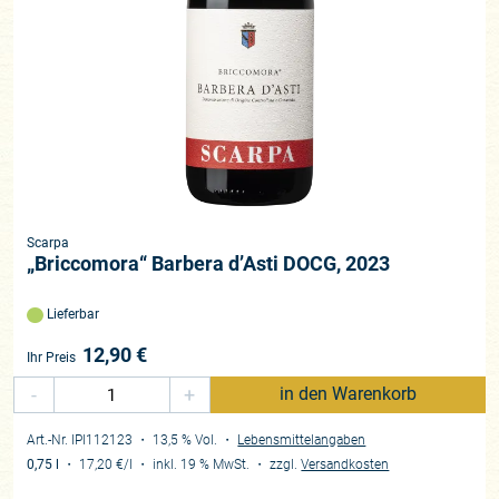
Scarpa
„Briccomora“ Barbera d’Asti DOCG, 2023
Lieferbar
12,90
€
Ihr Preis
-
+
in den Warenkorb
Art.-Nr. IPI112123
・ 13,5 % Vol.
・
Lebensmittelangaben
0,75 l
・
17,20 €
/l
・
inkl. 19 % MwSt.
・
zzgl.
Versandkosten