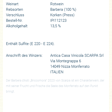
Weinart
Rotwein
Rebsorten
Barbera (100 %)
Verschluss
Korken (Press)
Bestell-Nr.
IPI112123
Alkoholgehalt
13,5 %
Enthält Sulfite (E 220 - E 224).
Anschrift des Winzers:
Antica Casa Vinicola SCARPA Srl
Via Montegrappa 6
14049 Nizza Monferrato
ITALIEN
Der Barbera d’Asti „Briccomora“ 2023 von Scarpa ist ein Charakterwein, der
mit seiner Frucht und Frische die Seele des Monferrato auf den Punkt
bringt.