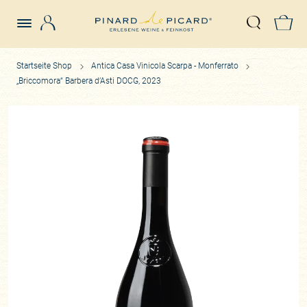
Login
Z
Suche öffn
Startseite Shop
Antica Casa Vinicola Scarpa - Monferrato
„Briccomora“ Barbera d’Asti DOCG, 2023