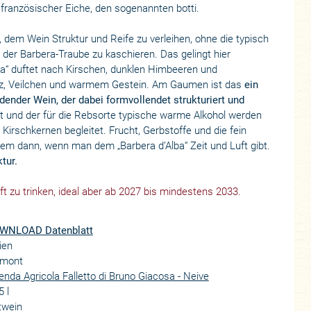
 französischer Eiche, den sogenannten botti.
 dem Wein Struktur und Reife zu verleihen, ohne die typisch
 der Barbera-Traube zu kaschieren. Das gelingt hier
Alba“ duftet nach Kirschen, dunklen Himbeeren und
olz, Veilchen und warmem Gestein. Am Gaumen ist das
ein
dender Wein, der dabei formvollendet strukturiert und
cht und der für die Rebsorte typische warme Alkohol werden
Kirschkernen begleitet. Frucht, Gerbstoffe und die fein
lem dann, wenn man dem „Barbera d’Alba“ Zeit und Luft gibt.
tur.
Luft zu trinken, ideal aber ab 2027 bis mindestens 2033.
WNLOAD Datenblatt
lien
emont
enda Agricola Falletto di Bruno Giacosa - Neive
5 l
twein