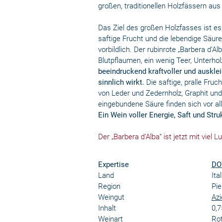
großen, traditionellen Holzfässern aus
Das Ziel des großen Holzfasses ist es,
saftige Frucht und die lebendige Säure
vorbildlich. Der rubinrote „Barbera d’
Blutpflaumen, ein wenig Teer, Unterh
beeindruckend kraftvoller und ausklei
sinnlich wirkt.
Die saftige, pralle Fru
von Leder und Zedernholz, Graphit und 
eingebundene Säure finden sich vor al
Ein Wein voller Energie, Saft und Struk
Der „Barbera d’Alba“ ist jetzt mit viel 
Expertise
DO
Land
Ita
Region
Pi
Weingut
Azi
Inhalt
0,7
Weinart
Ro