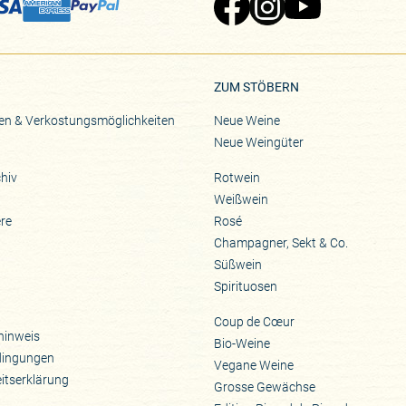
Zu Pinard's Facebook-Seite
Zu Pinard's Instagram-Seite
Zu Pinard's YouTube-S
ZUM STÖBERN
en & Verkostungsmöglichkeiten
Neue Weine
Neue Weingüter
hiv
Rotwein
Weißwein
ere
Rosé
Champagner, Sekt & Co.
Süßwein
Spirituosen
Coup de Cœur
hinweis
Bio-Weine
dingungen
Vegane Weine
eitserklärung
Grosse Gewächse