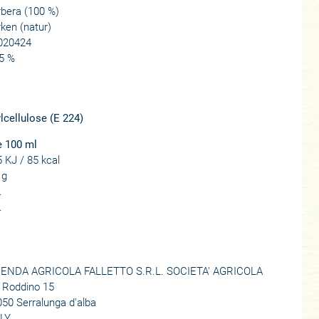
bera (100 %)
ken (natur)
I020424
5 %
cellulose (E 224)
e 100 ml
 KJ / 85 kcal
 g
.
.
IENDA AGRICOLA FALLETTO S.R.L. SOCIETA' AGRICOLA
 Roddino 15
50 Serralunga d'alba
ALY