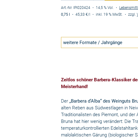
Art.-Nr. IPI020424
・ 14,5 % Vol.
・
Lebensmitt
0,75 l
・
45,33 €
/l
・
inkl. 19 % MwSt.
・
zzgl.
weitere Formate / Jahrgänge
Zeitlos schöner Barbera-Klassiker d
Meisterhand!
Der
„Barbera d’Alba“ des Weinguts B
alten Reben aus Südwestlagen in Neive
Traditionalisten des Piemont, und der
Bruna hat hier wenig verändert: Die T
temperaturkontrollierten Edelstahltank
malolaktischen Gärung (biologischer S