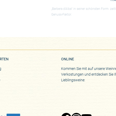
„Barbera d’Alba“ in seiner schönsten Form: zeit
Genuss-Faktor.
RTEN
ONLINE
g
Kommen Sie mit auf unsere Weinre
Verkostungen und entdecken Sie I
e
Lieblingsweine: