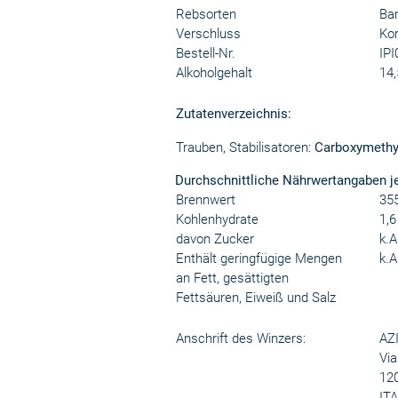
Rebsorten
Bar
Verschluss
Kor
Bestell-Nr.
IP
Alkoholgehalt
14,
Zutatenverzeichnis:
Trauben, Stabilisatoren:
Carboxymethyl
Durchschnittliche Nährwertangaben j
Brennwert
355
Kohlenhydrate
1,6
davon Zucker
k.A
Enthält geringfügige Mengen
k.A
an Fett, gesättigten
Fettsäuren, Eiweiß und Salz
Anschrift des Winzers:
AZ
Via
120
IT