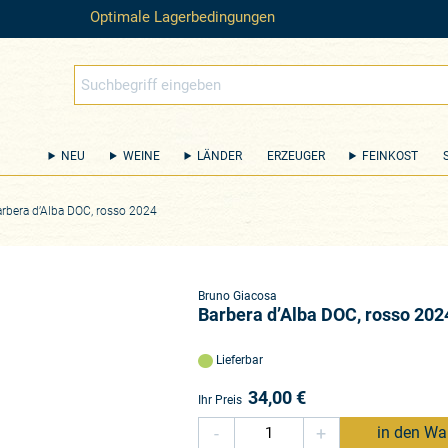
Optimale Lagerbedingungen
NEU
WEINE
LÄNDER
ERZEUGER
FEINKOST
rbera d’Alba DOC, rosso 2024
Bruno Giacosa
Barbera d’Alba DOC, rosso 202
Lieferbar
34,00
€
Ihr Preis
-
+
in den Wa