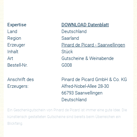
Expertise
DOWNLOAD Datenblatt
Land
Deutschland
Region
Saarland
Erzeuger
Pinard de Picard - Saarwellingen
Inhalt
Stück
Art
Gutscheine & Weinabende
Bestell-Nr.
G008
Anschrift des
Pinard de Picard GmbH & Co. KG
Erzeugers:
Alfred-Nobel-Allee 28-30
66793 Saarwellingen
Deutschland
Ein Geschenkgutschein von Pinard de Picard ist immer eine gute Idee. Die
künstlerisch gestalteten Gutscheine sind bereits beim Überreichen ein
Blickfang.