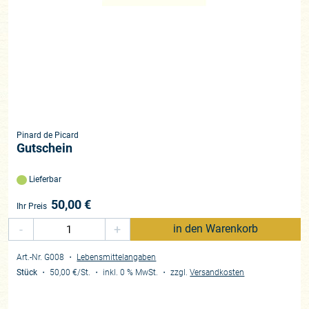
Pinard de Picard
Gutschein
Lieferbar
50,00
€
Ihr Preis
-
+
in den Warenkorb
Art.-Nr. G008
・
Lebensmittelangaben
Stück
・
50,00 €
/St.
・
inkl. 0 % MwSt.
・
zzgl.
Versandkosten