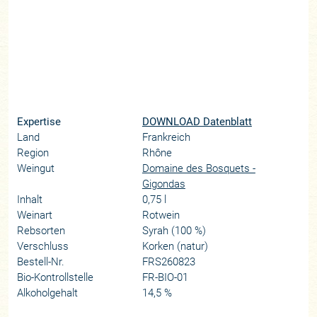
Expertise
DOWNLOAD Datenblatt
Land
Frankreich
Region
Rhône
Weingut
Domaine des Bosquets -
Gigondas
Inhalt
0,75 l
Weinart
Rotwein
Rebsorten
Syrah (100 %)
Verschluss
Korken (natur)
Bestell-Nr.
FRS260823
Bio-Kontrollstelle
FR-BIO-01
Alkoholgehalt
14,5 %