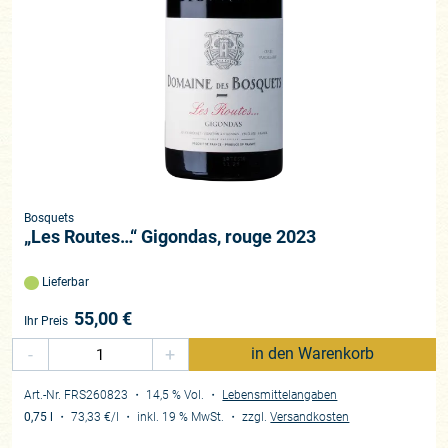
Bosquets
„Les Routes…“ Gigondas, rouge 2023
Lieferbar
55,00
€
Ihr Preis
-
+
in den Warenkorb
Art.-Nr. FRS260823
・ 14,5 % Vol.
・
Lebensmittelangaben
0,75 l
・
73,33 €
/l
・
inkl. 19 % MwSt.
・
zzgl.
Versandkosten