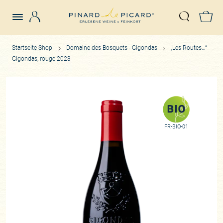
Login
Z
Suche öffn
Startseite Shop
Domaine des Bosquets - Gigondas
„Les Routes…“
Gigondas, rouge 2023
FR-BIO-01