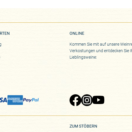
RTEN
ONLINE
g
Kommen Sie mit auf unsere Weinre
Verkostungen und entdecken Sie I
e
Lieblingsweine:
Zu Pinard's Facebook-Seite
Zu Pinard's Instagram-Seite
Zu Pinard's YouTube-S
ZUM STÖBERN