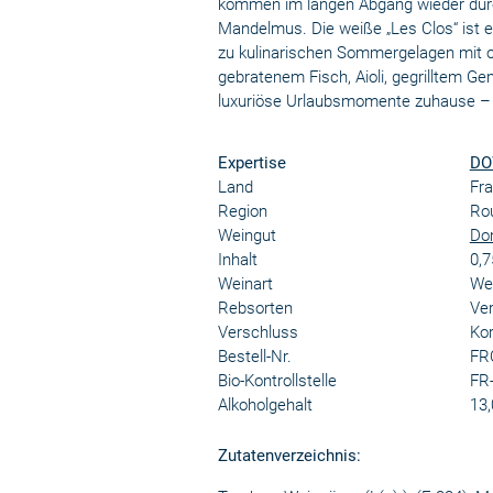
kommen im langen Abgang wieder durc
Mandelmus. Die weiße „Les Clos“ ist e
zu kulinarischen Sommergelagen mit o
gebratenem Fisch, Aioli, gegrilltem G
luxuriöse Urlaubsmomente zuhause – u
Expertise
DO
Land
Fra
Region
Rou
Weingut
Dom
Inhalt
0,7
Weinart
We
Rebsorten
Ver
Verschluss
Kor
Bestell-Nr.
FR
Bio-Kontrollstelle
FR
Alkoholgehalt
13,
Zutatenverzeichnis: