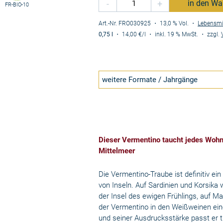
-
+
in den Wa
FR-BIO-10
Art.-Nr. FRO030925
・ 13,0 % Vol.
・
Lebensmi
0,75 l
・
14,00 €
/l
・
inkl. 19 % MwSt.
・
zzgl.
weitere Formate / Jahrgänge
Dieser Vermentino taucht jedes Woh
Mittelmeer
Die Vermentino-Traube ist definitiv ei
von Inseln. Auf Sardinien und Korsika
der Insel des ewigen Frühlings, auf M
der Vermentino in den Weißweinen ein
und seiner Ausdrucksstärke passt er 