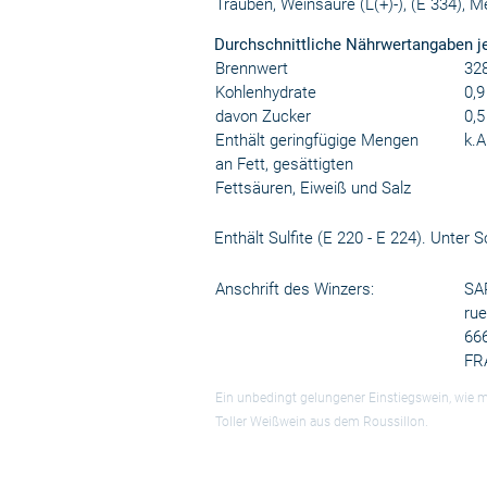
Trauben, Weinsäure (L(+)-), (E 334), 
Durchschnittliche Nährwertangaben j
Brennwert
328
Kohlenhydrate
0,9
davon Zucker
0,5
Enthält geringfügige Mengen
k.A
an Fett, gesättigten
Fettsäuren, Eiweiß und Salz
Enthält Sulfite (E 220 - E 224). Unter
Anschrift des Winzers:
SA
ru
666
FR
Ein unbedingt gelungener Einstiegswein, wie ma
Toller Weißwein aus dem Roussillon.