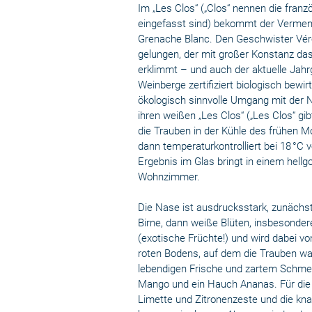
Im „Les Clos“ („Clos“ nennen die fran
eingefasst sind) bekommt der Verment
Grenache Blanc. Den Geschwister Véron
gelungen, der mit großer Konstanz da
erklimmt – und auch der aktuelle Jahr
Weinberge zertifiziert biologisch bew
ökologisch sinnvolle Umgang mit der 
ihren weißen „Les Clos“ („Les Clos“ gi
die Trauben in der Kühle des frühen Mo
dann temperaturkontrolliert bei 18 °C
Ergebnis im Glas bringt in einem hell
Wohnzimmer.
Die Nase ist ausdrucksstark, zunächst 
Birne, dann weiße Blüten, insbesonder
(exotische Früchte!) und wird dabei vo
roten Bodens, auf dem die Trauben wa
lebendigen Frische und zartem Schmelz
Mango und ein Hauch Ananas. Für die w
Limette und Zitronenzeste und die kn