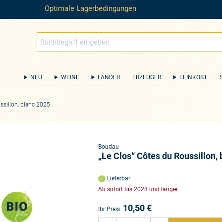
Optimale Lagerbedingungen
NEU
WEINE
LÄNDER
ERZEUGER
FEINKOST
ssillon, blanc 2025
Boudau
„Le Clos“ Côtes du Roussillon,
Lieferbar
Ab sofort bis 2028 und länger.
10,50
€
Ihr Preis