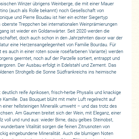
zösischen Winzer übrigens Weinberge, die mit einer Mauer
ino (auch als Rolle bekannt) noch Gesellschaft von
ique und Pierre Boudau ist hier ein echter Siegertyp
s oberste Treppchen bei internationalen Weinprämierungen
gang ist wieder ein Goldanwärter. Seit 2020 werden die
irtschaftet, doch auch schon in den Jahrzehnten davor war der
Natur eine Herzensangelegenheit von Familie Bourdau. Für
bt es auch in einer roten sowie roséfarbenen Variante) werden
rgens geerntet, noch auf der Parzelle sortiert, entrappt und
 vergoren. Der Ausbau erfolgt in Edelstahl und Zement. Das
goldenen Strohgelb die Sonne Südfrankreichs ins heimische
deutlich reife Aprikosen, frisch-herbe Physalis und knackige
e Kamille. Das Bouquet blüht mit mehr Luft regelrecht auf
n einer hellsteinigen Mineralik umweht – und das trotz des
chsen. Am Gaumen breitet sich der Wein, mit Eleganz, einer
 voll und rund aus: wieder Birne, dazu gelbes Steinobst,
underbare Vitalität sorgen die feinen Zitrusnoten von
ackig eingebundene Mineralität. Auch die blumigen Noten