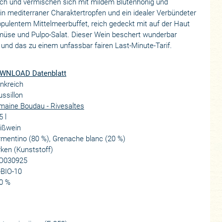
h und vermischen sich mit mildem Blütenhonig und
in mediterraner Charaktertropfen und ein idealer Verbündeter
pulentem Mittelmeerbuffet, reich gedeckt mit auf der Haut
emüse und Pulpo-Salat. Dieser Wein beschert wunderbar
nd das zu einem unfassbar fairen Last-Minute-Tarif.
WNLOAD Datenblatt
nkreich
ssillon
aine Boudau - Rivesaltes
5 l
ißwein
mentino (80 %), Grenache blanc (20 %)
ken (Kunststoff)
O030925
-BIO-10
0 %