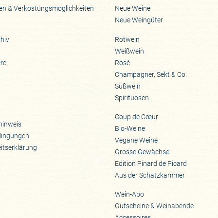
en & Verkostungsmöglichkeiten
Neue Weine
Neue Weingüter
hiv
Rotwein
Weißwein
ere
Rosé
Champagner, Sekt & Co.
Süßwein
Spirituosen
Coup de Cœur
hinweis
Bio-Weine
dingungen
Vegane Weine
eitserklärung
Grosse Gewächse
Edition Pinard de Picard
Aus der Schatzkammer
Wein-Abo
Gutscheine & Weinabende
Accessoires