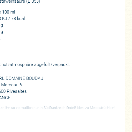
Metaweinsäure (E 353)
e 100 ml
 KJ / 78 kcal
 g
 g
.
 Schutzatmosphäre abgefüllt/verpackt.
RL DOMAINE BOUDAU
e Marceau 6
00 Rivesaltes
ANCE
n ihn so vermutlich nur in Südfrankreich findet! Ideal zu Meeresfrüchten!