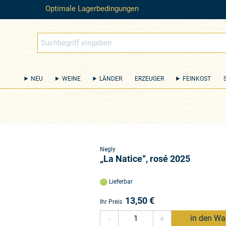
Optimale Lagerbedingungen
NEU
WEINE
LÄNDER
ERZEUGER
FEINKOST
Negly
„La Natice“, rosé 2025
Lieferbar
13,50
€
Ihr Preis
-
+
in den Wa