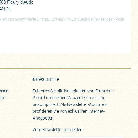
60 Fleury d'Aude
ANCE
ltert das renommierte Château La Négly im Languedoc einen seriösen Rosé
NEWSLETTER
isen,
Erfahren Sie alle Neuigkeiten von Pinard de
hre
Picard und seinen Winzern schnell und
unkompliziert. Als Newsletter-Abonnent
profitieren Sie von exklusiven Internet-
Angeboten.
Zum Newsletter anmelden: