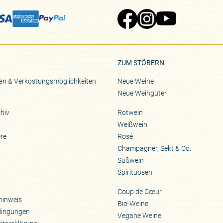
Zu Pinard's Facebook-Seite
Zu Pinard's Instagram-Seite
Zu Pinard's YouTube-S
ZUM STÖBERN
en & Verkostungsmöglichkeiten
Neue Weine
Neue Weingüter
hiv
Rotwein
Weißwein
ere
Rosé
Champagner, Sekt & Co.
Süßwein
Spirituosen
Coup de Cœur
hinweis
Bio-Weine
dingungen
Vegane Weine