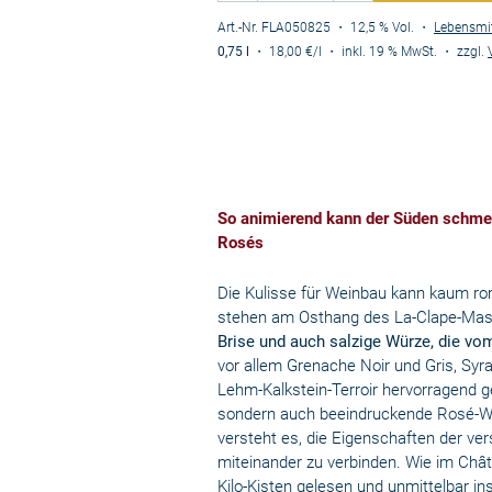
Art.-Nr. FLA050825
・ 12,5 % Vol.
・
Lebensmi
0,75 l
・
18,00 €
/l
・
inkl. 19 % MwSt.
・
zzgl.
So animierend kann der Süden schmec
Rosés
Die Kulisse für Weinbau kann kaum ro
stehen am Osthang des La-Clape-Massi
Brise und auch salzige Würze, die vo
vor allem Grenache Noir und Gris, Sy
Lehm-Kalkstein-Terroir hervorragend g
sondern auch beeindruckende Rosé-Wei
versteht es, die Eigenschaften der v
miteinander zu verbinden. Wie im Chât
Kilo-Kisten gelesen und unmittelbar ins