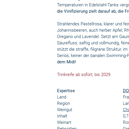
Temperaturen in Edelstahl-Tanks verg
die Vinifizierung zielt darauf ab, die 
Strahlendes Pastellrosa, klarer und f
Johannisbeeren, auch herber Apfel, Rh
Oregano und Lavendel. Setzt am Gaum
Säurefluss, saftig und vollmundig, fein
stützt die straffe, filigrane Struktur, 
Seriös, keiner der banalen Swimming-
dem Midi!
Trinkreife ab sofort, bis 2029.
Expertise
DO
Land
Fra
Region
La
Weingut
Châ
Inhalt
0,7
Weinart
Ro
Rebsorten
Gre