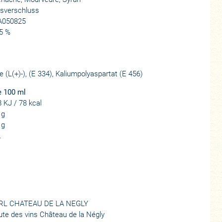
asverschluss
A050825
5 %
 (L(+)-), (E 334), Kaliumpolyaspartat (E 456)
e 100 ml
 KJ / 78 kcal
 g
 g
.
RL CHATEAU DE LA NEGLY
te des vins Château de la Négly