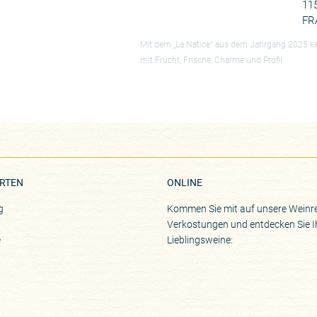
115
FR
Mit dem „La Natice“ aus dem Jahrgang 2025 ke
mit Frucht, Frische, Charme und Profil.
RTEN
ONLINE
g
Kommen Sie mit auf unsere Weinre
Verkostungen und entdecken Sie I
e
Lieblingsweine: