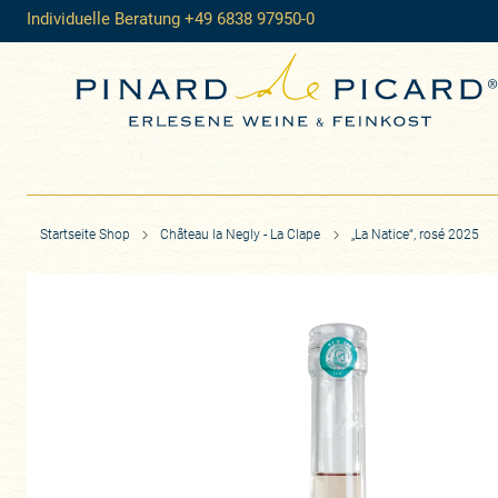
Individuelle Beratung +49 6838 97950-0
Startseite Shop
Château la Negly - La Clape
„La Natice“, rosé 2025