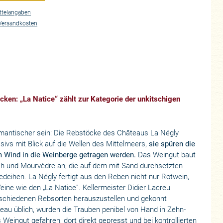
ttelangaben
Versandkosten
ken: „La Natice“ zählt zur Kategorie der unkitschigen
mantischer sein: Die Rebstöcke des Châteaus La Négly
vs mit Blick auf die Wellen des Mittelmeers,
sie spüren die
m Wind in die Weinberge getragen werden.
Das Weingut baut
rah und Mourvèdre an, die auf dem mit Sand durchsetzten
edeihen. La Négly fertigt aus den Reben nicht nur Rotwein,
ne wie den „La Natice”. Kellermeister Didier Lacreu
erschiedenen Rebsorten herauszustellen und gekonnt
eau üblich, wurden die Trauben penibel von Hand in Zehn-
 Weingut gefahren, dort direkt gepresst und bei kontrollierten