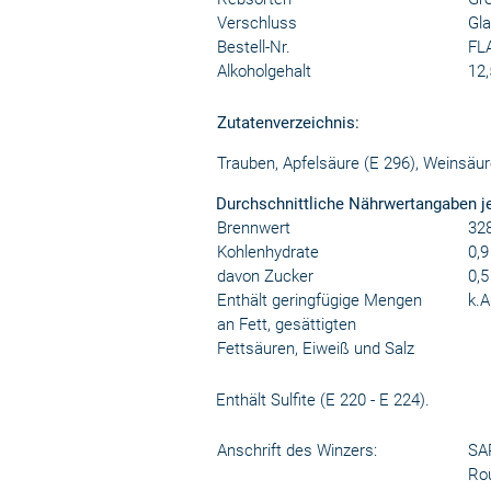
Verschluss
Gl
Bestell-Nr.
FL
Alkoholgehalt
12,
Zutatenverzeichnis:
Trauben, Apfelsäure (E 296), Weinsäure
Durchschnittliche Nährwertangaben j
Brennwert
328
Kohlenhydrate
0,9
davon Zucker
0,5
Enthält geringfügige Mengen
k.A
an Fett, gesättigten
Fettsäuren, Eiweiß und Salz
Enthält Sulfite (E 220 - E 224).
Anschrift des Winzers:
SA
Rou