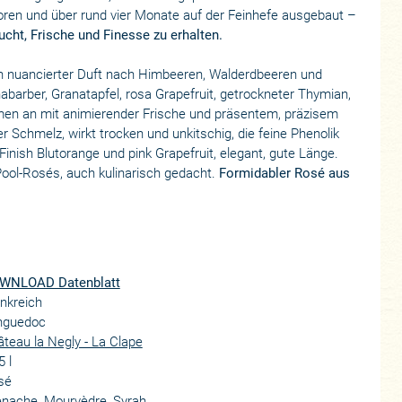
oren und über rund vier Monate auf der Feinhefe ausgebaut –
Frucht, Frische und Finesse zu erhalten.
ein nuancierter Duft nach Himbeeren, Walderdbeeren und
abarber, Granatapfel, rosa Grapefruit, getrockneter Thymian,
en an mit animierender Frische und präsentem, präzisem
er Schmelz, wirkt trocken und unkitschig, die feine Phenolik
im Finish Blutorange und pink Grapefruit, elegant, gute Länge.
Pool-Rosés, auch kulinarisch gedacht.
Formidabler Rosé aus
WNLOAD Datenblatt
nkreich
nguedoc
teau la Negly - La Clape
5 l
sé
nache, Mourvèdre, Syrah