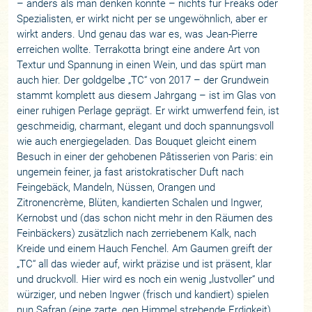
– anders als man denken könnte – nichts für Freaks oder
Spezialisten, er wirkt nicht per se ungewöhnlich, aber er
wirkt anders. Und genau das war es, was Jean-Pierre
erreichen wollte. Terrakotta bringt eine andere Art von
Textur und Spannung in einen Wein, und das spürt man
auch hier. Der goldgelbe „TC“ von 2017 – der Grundwein
stammt komplett aus diesem Jahrgang – ist im Glas von
einer ruhigen Perlage geprägt. Er wirkt umwerfend fein, ist
geschmeidig, charmant, elegant und doch spannungsvoll
wie auch energiegeladen. Das Bouquet gleicht einem
Besuch in einer der gehobenen Pâtisserien von Paris: ein
ungemein feiner, ja fast aristokratischer Duft nach
Feingebäck, Mandeln, Nüssen, Orangen und
Zitronencrème, Blüten, kandierten Schalen und Ingwer,
Kernobst und (das schon nicht mehr in den Räumen des
Feinbäckers) zusätzlich nach zerriebenem Kalk, nach
Kreide und einem Hauch Fenchel. Am Gaumen greift der
„TC“ all das wieder auf, wirkt präzise und ist präsent, klar
und druckvoll. Hier wird es noch ein wenig „lustvoller“ und
würziger, und neben Ingwer (frisch und kandiert) spielen
nun Safran (eine zarte, gen Himmel strebende Erdigkeit)