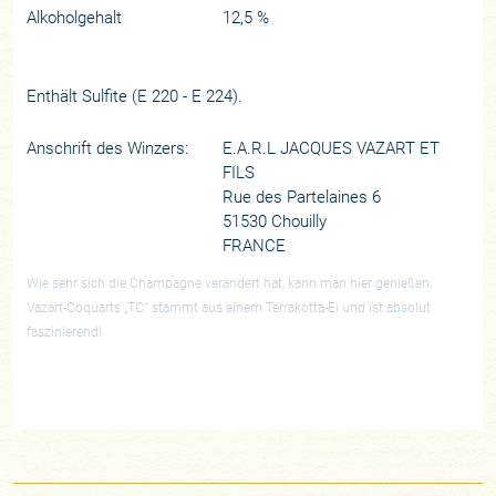
Alkoholgehalt
12,5 %
Enthält Sulfite (E 220 - E 224).
Anschrift des Winzers:
E.A.R.L JACQUES VAZART ET
FILS
Rue des Partelaines 6
51530 Chouilly
FRANCE
Wie sehr sich die Champagne verändert hat, kann man hier genießen.
Vazart-Coquarts „TC“ stammt aus einem Terrakotta-Ei und ist absolut
faszinierend!