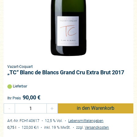
Vazart-Coquart
„TC“ Blanc de Blancs Grand Cru Extra Brut 2017
Lieferbar
90,00
€
Ihr Preis
-
+
in den Warenkorb
Art.-Nr. FCH140617
・ 12,5 % Vol.
・
Lebensmittelangaben
0,75 l
・
120,00 €
/l
・
inkl. 19 % MwSt.
・
zzgl.
Versandkosten