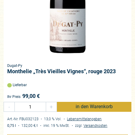
Dugat-Py
Monthelie „Très Vieilles Vignes“, rouge 2023
Lieferbar
99,00
€
Ihr Preis
-
+
in den Warenkorb
Art.-Nr. FBU032123
・ 13,0 % Vol.
・
Lebensmittelangaben
0,75 l
・
132,00 €
/l
・
inkl. 19 % MwSt.
・
zzgl.
Versandkosten