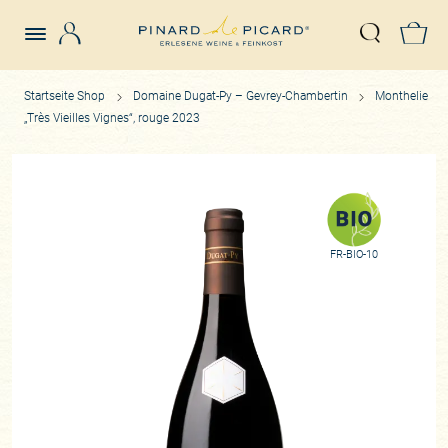
Login
Z
Suche öffn
Startseite Shop
Domaine Dugat-Py – Gevrey-Chambertin
Monthelie
„Très Vieilles Vignes“, rouge 2023
FR-BIO-10