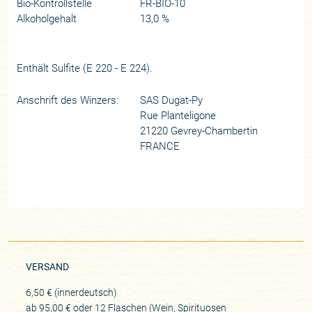
Bio-Kontrollstelle
FR-BIO-10
Alkoholgehalt
13,0 %
Enthält Sulfite (E 220 - E 224).
Anschrift des Winzers:
SAS Dugat-Py
Rue Planteligone
21220 Gevrey-Chambertin
FRANCE
VERSAND
6,50 € (innerdeutsch)
ab 95,00 € oder 12 Flaschen (Wein, Spirituosen