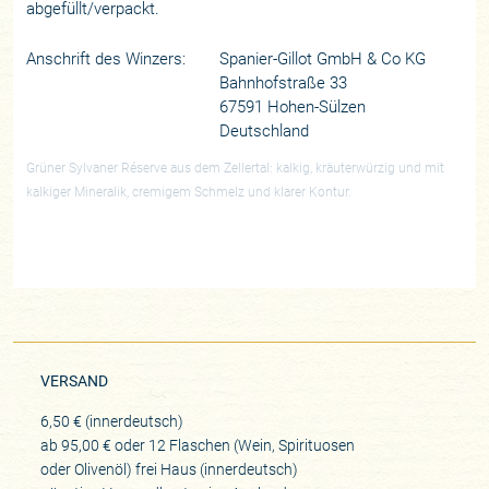
abgefüllt/verpackt.
Anschrift des Winzers:
Spanier-Gillot GmbH & Co KG
Bahnhofstraße 33
67591 Hohen-Sülzen
Deutschland
Grüner Sylvaner Réserve aus dem Zellertal: kalkig, kräuterwürzig und mit
kalkiger Mineralik, cremigem Schmelz und klarer Kontur.
VERSAND
6,50 € (innerdeutsch)
ab 95,00 € oder 12 Flaschen (Wein, Spirituosen
oder Olivenöl) frei Haus (innerdeutsch)