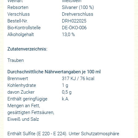
Weinart
Weißwein
Rebsorten
Silvaner (100 %)
Verschluss
Drehverschluss
Bestell-Nr.
DRH022025
Bio-Kontrollstelle
DE-ÖKO-006
Alkoholgehalt
13,0 %
Zutatenverzeichnis:
Trauben
Durchschnittliche Nährwertangaben je 100 ml
Brennwert
317 KJ / 76 kcal
Kohlenhydrate
1 g
davon Zucker
0,5 g
Enthält geringfügige
k.A.
Mengen an Fett,
gesättigten Fettsäuren,
Eiweiß und Salz
Enthält Sulfite (E 220 - E 224). Unter Schutzatmosphäre