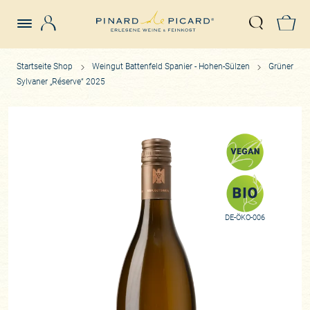
Login
Z
Suche öffn
Startseite Shop
Weingut Battenfeld Spanier - Hohen-Sülzen
Grüner
Sylvaner „Réserve“ 2025
DE-ÖKO-006