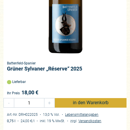
Battenfeld-Spanier
Grüner Sylvaner „Réserve“ 2025
Lieferbar
18,00
€
Ihr Preis
-
+
in den Warenkorb
Art.-Nr. DRH022025
・ 13,0 % Vol.
・
Lebensmittelangaben
0,75 l
・
24,00 €
/l
・
inkl. 19 % MwSt.
・
zzgl.
Versandkosten