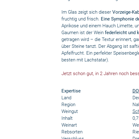
Im Glas zeigt sich dieser
Vorzeige-Kab
fruchtig und frisch.
Eine Symphonie de
Aprikose und einem Hauch Limette, un
Gaumen ist der Wein
federleicht und 
getragen wird – die Textur erinnert, g
über Steine tanzt. Der Abgang ist safti
Apfelfrucht. Ein perfekter Speisenbegl
besten mit Lachstatar).
Jetzt schon gut, in 2 Jahren noch bes
Expertise
DO
Land
De
Region
Na
Weingut
Sch
Inhalt
0,7
Weinart
We
Rebsorten
Rie
Verschluss
Dr