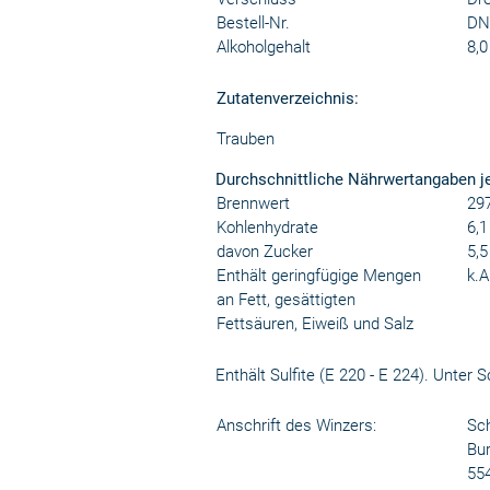
Bestell-Nr.
DN
Alkoholgehalt
8,0
Zutatenverzeichnis:
Trauben
Durchschnittliche Nährwertangaben j
Brennwert
297
Kohlenhydrate
6,1
davon Zucker
5,5
Enthält geringfügige Mengen
k.A
an Fett, gesättigten
Fettsäuren, Eiweiß und Salz
Enthält Sulfite (E 220 - E 224). Unter
Anschrift des Winzers:
Sch
Bu
55