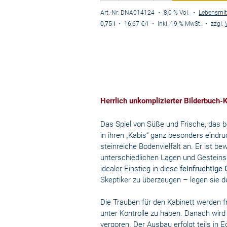
Art.-Nr. DNA014124
・ 8,0 % Vol.
・
Lebensmit
0,75 l
・
16,67 €
/l
・
inkl. 19 % MwSt.
・
zzgl.
Herrlich unkomplizierter Bilderbuch-
Das Spiel von Süße und Frische, das be
in ihren „Kabis“ ganz besonders eindru
steinreiche Bodenvielfalt an. Er ist b
unterschiedlichen Lagen und Gesteinsa
idealer Einstieg in diese
feinfruchtige
Skeptiker zu überzeugen – legen sie d
Die Trauben für den Kabinett werden 
unter Kontrolle zu haben. Danach wird
vergoren. Der Ausbau erfolgt teils in E