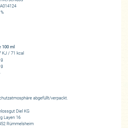
A014124
 %
e 100 ml
 KJ / 71 kcal
 g
 g
.
 Schutzatmosphäre abgefüllt/verpackt.
lossgut Diel KG
rg Layen 16
452 Rümmelsheim