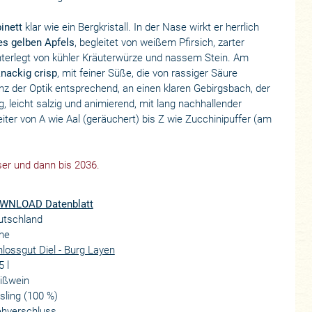
inett
klar wie ein Bergkristall. In der Nase wirkt er herrlich
s gelben Apfels
, begleitet von weißem Pfirsich, zarter
terlegt von kühler Kräuterwürze und nassem Stein. Am
knackig crisp
, mit feiner Süße, die von rassiger Säure
anz der Optik entsprechend, an einen klaren Gebirgsbach, der
g, leicht salzig und animierend, mit lang nachhallender
eiter von A wie Aal (geräuchert) bis Z wie Zucchinipuffer (am
ser und dann bis 2036.
WNLOAD Datenblatt
utschland
he
lossgut Diel - Burg Layen
5 l
ißwein
sling (100 %)
ehverschluss