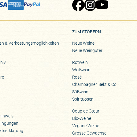
Zu Pinard's Facebook-Seite
Zu Pinard's Instagram-Seite
Zu Pinard's YouTube-S
ZUM STÖBERN
en & Verkostungsmöglichkeiten
Neue Weine
Neue Weingüter
hiv
Rotwein
Weißwein
ere
Rosé
Champagner, Sekt & Co.
Süßwein
Spirituosen
Coup de Cœur
hinweis
Bio-Weine
dingungen
Vegane Weine
eitserklärung
Grosse Gewächse