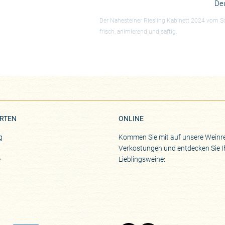
De
Der Nahesteiner Riesling Kabinett 2024 vom Schl
frisch, animierend und saftig.
RTEN
ONLINE
g
Kommen Sie mit auf unsere Weinre
Verkostungen und entdecken Sie I
e
Lieblingsweine: