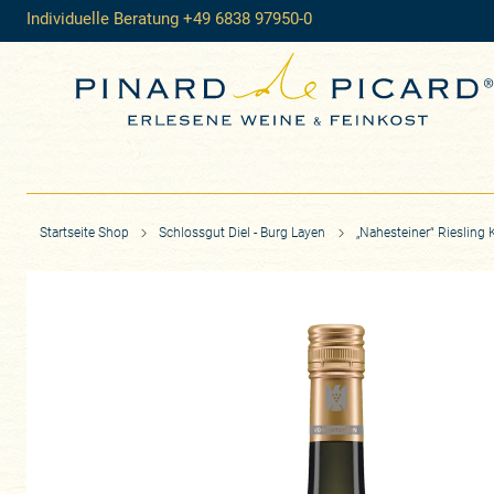
Individuelle Beratung +49 6838 97950-0
Startseite Shop
Schlossgut Diel - Burg Layen
„Nahesteiner“ Riesling 