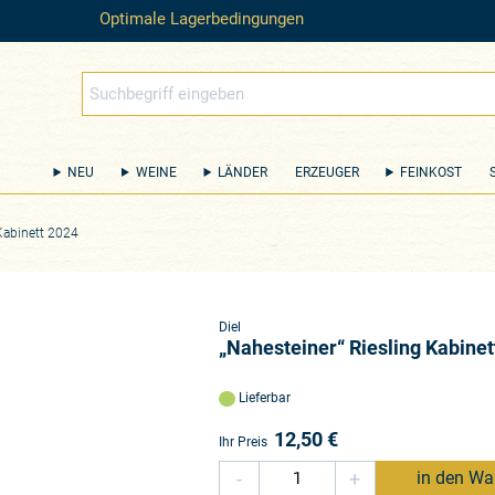
Optimale Lagerbedingungen
NEU
WEINE
LÄNDER
ERZEUGER
FEINKOST
Kabinett 2024
Diel
„Nahesteiner“ Riesling Kabinet
Lieferbar
12,50
€
Ihr Preis
-
+
in den Wa