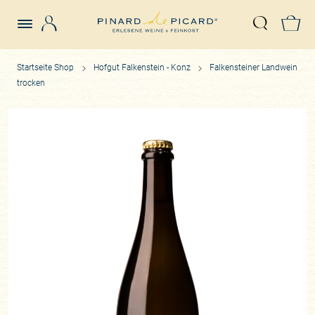
Login
Z
Suche öffn
Startseite Shop
Hofgut Falkenstein - Konz
Falkensteiner Landwein
trocken