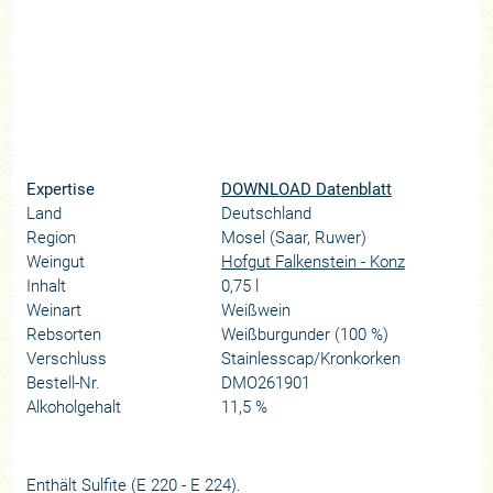
Expertise
DOWNLOAD Datenblatt
Land
Deutschland
Region
Mosel (Saar, Ruwer)
Weingut
Hofgut Falkenstein - Konz
Inhalt
0,75 l
Weinart
Weißwein
Rebsorten
Weißburgunder (100 %)
Verschluss
Stainlesscap/Kronkorken
Bestell-Nr.
DMO261901
Alkoholgehalt
11,5 %
Enthält Sulfite (E 220 - E 224).