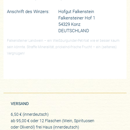
Anschrift des Winzers:
Hofgut Falkenstein
Falkensteiner Hof 1
54329 Konz
DEUTSCHLAND
Falkensteiner Landwein – ein Weißburgunder-Pet-Nat wie er besser kaum
sein könnte. Straffe Mineralität, prickelnd-frische Frucht – ein (seltenes)
Vergnügen!
VERSAND
6,50 € (innerdeutsch)
ab 95,00 € oder 12 Flaschen (Wein, Spirituosen
oder Olivenöl) frei Haus (innerdeutsch)