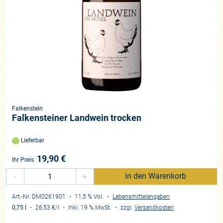
Falkenstein
Falkensteiner Landwein trocken
Lieferbar
19,90
€
Ihr Preis
-
+
in den Warenkorb
Art.-Nr. DMO261901
・ 11,5 % Vol.
・
Lebensmittelangaben
0,75 l
・
26,53 €
/l
・
inkl. 19 % MwSt.
・
zzgl.
Versandkosten