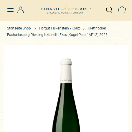
Login
Z
Suche öffn
Startseite Shop
Hofgut Falkenstein - Konz
Krettnacher
Euchariusberg Riesling Kabinett (Fass „Kugel Peter“ AP12) 2025