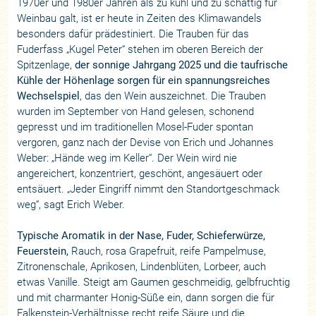
1970er und 1980er Jahren als zu kühl und zu schattig für
Weinbau galt, ist er heute in Zeiten des Klimawandels
besonders dafür prädestiniert. Die Trauben für das
Fuderfass „Kugel Peter“ stehen im oberen Bereich der
Spitzenlage,
der sonnige Jahrgang 2025 und die taufrische
Kühle der Höhenlage sorgen für ein spannungsreiches
Wechselspiel
, das den Wein auszeichnet. Die Trauben
wurden im September von Hand gelesen, schonend
gepresst und im traditionellen Mosel-Fuder spontan
vergoren, ganz nach der Devise von Erich und Johannes
Weber: „Hände weg im Keller“. Der Wein wird nie
angereichert, konzentriert, geschönt, angesäuert oder
entsäuert. „Jeder Eingriff nimmt den Standortgeschmack
weg“, sagt Erich Weber.
Typische Aromatik in der Nase, Fuder, Schieferwürze,
Feuerstein,
Rauch, rosa Grapefruit, reife Pampelmuse,
Zitronenschale, Aprikosen, Lindenblüten, Lorbeer, auch
etwas Vanille. Steigt am Gaumen geschmeidig, gelbfruchtig
und mit charmanter Honig-Süße ein, dann sorgen die für
Falkenstein-Verhältnisse recht reife Säure und die