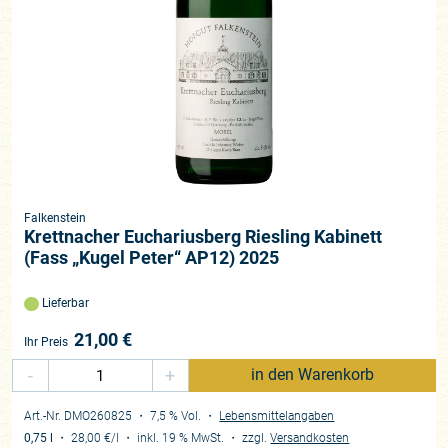
Falkenstein
Krettnacher Euchariusberg Riesling Kabinett
(Fass „Kugel Peter“ AP12) 2025
Lieferbar
21,00
€
Ihr Preis
-
+
in den Warenkorb
Art.-Nr. DMO260825
・ 7,5 % Vol.
・
Lebensmittelangaben
0,75 l
・
28,00 €
/l
・
inkl. 19 % MwSt.
・
zzgl.
Versandkosten