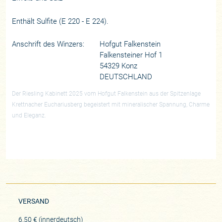
Enthält Sulfite (E 220 - E 224).
Anschrift des Winzers:
Hofgut Falkenstein
Falkensteiner Hof 1
54329 Konz
DEUTSCHLAND
Der Riesling Kabinett 2025 vom Hofgut Falkenstein aus der Spitzenlage
Krettnacher Euchariusberg begeistert mit mineralischer Spannung, Charme
und Eleganz.
VERSAND
6,50 € (innerdeutsch)