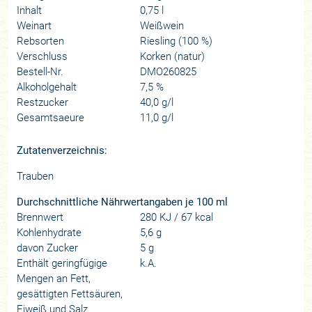
Inhalt
0,75 l
Weinart
Weißwein
Rebsorten
Riesling (100 %)
Verschluss
Korken (natur)
Bestell-Nr.
DMO260825
Alkoholgehalt
7,5 %
Restzucker
40,0 g/l
Gesamtsaeure
11,0 g/l
Zutatenverzeichnis:
Trauben
Durchschnittliche Nährwertangaben je 100 ml
Brennwert
280 KJ / 67 kcal
Kohlenhydrate
5,6 g
davon Zucker
5 g
Enthält geringfügige
k.A.
Mengen an Fett,
gesättigten Fettsäuren,
Eiweiß und Salz