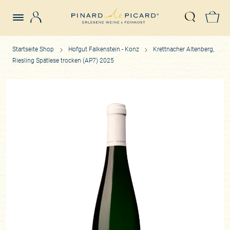
Login
Z
Suche öffn
Startseite Shop
Hofgut Falkenstein - Konz
Krettnacher Altenberg,
Riesling Spätlese trocken (AP7) 2025