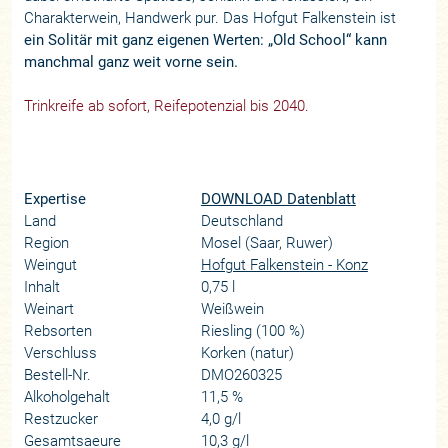
Charakterwein, Handwerk pur. Das Hofgut Falkenstein ist
ein Solitär mit ganz eigenen Werten: „Old School“ kann
manchmal ganz weit vorne sein.
Trinkreife ab sofort, Reifepotenzial bis 2040.
Expertise
DOWNLOAD Datenblatt
Land
Deutschland
Region
Mosel (Saar, Ruwer)
Weingut
Hofgut Falkenstein - Konz
Inhalt
0,75 l
Weinart
Weißwein
Rebsorten
Riesling (100 %)
Verschluss
Korken (natur)
Bestell-Nr.
DMO260325
Alkoholgehalt
11,5 %
Restzucker
4,0 g/l
Gesamtsaeure
10,3 g/l