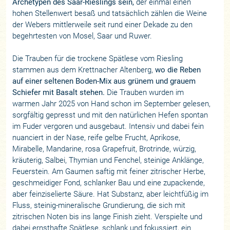
Archetypen des Saar-Rieslings sein,
der einmal einen
hohen Stellenwert besaß und tatsächlich zählen die Weine
der Webers mittlerweile seit rund einer Dekade zu den
begehrtesten von Mosel, Saar und Ruwer.
Die Trauben für die trockene Spätlese vom Riesling
stammen aus dem Krettnacher Altenberg,
wo die Reben
auf einer seltenen Boden-Mix aus grünem und grauem
Schiefer mit Basalt stehen.
Die Trauben wurden im
warmen Jahr 2025 von Hand schon im September gelesen,
sorgfältig gepresst und mit den natürlichen Hefen spontan
im Fuder vergoren und ausgebaut. Intensiv und dabei fein
nuanciert in der Nase, reife gelbe Frucht, Aprikose,
Mirabelle, Mandarine, rosa Grapefruit, Brotrinde, würzig,
kräuterig, Salbei, Thymian und Fenchel, steinige Anklänge,
Feuerstein. Am Gaumen saftig mit feiner zitrischer Herbe,
geschmeidiger Fond, schlanker Bau und eine zupackende,
aber feinziselierte Säure. Hat Substanz, aber leichtfüßig im
Fluss, steinig-mineralische Grundierung, die sich mit
zitrischen Noten bis ins lange Finish zieht. Verspielte und
dabei ernsthafte Spätlese, schlank und fokussiert, ein