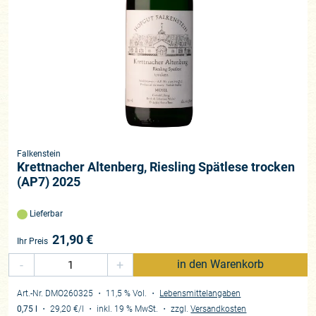
Falkenstein
Krettnacher Altenberg, Riesling Spätlese trocken
(AP7) 2025
Lieferbar
21,90
€
Ihr Preis
-
+
in den Warenkorb
Art.-Nr. DMO260325
・ 11,5 % Vol.
・
Lebensmittelangaben
0,75 l
・
29,20 €
/l
・
inkl. 19 % MwSt.
・
zzgl.
Versandkosten