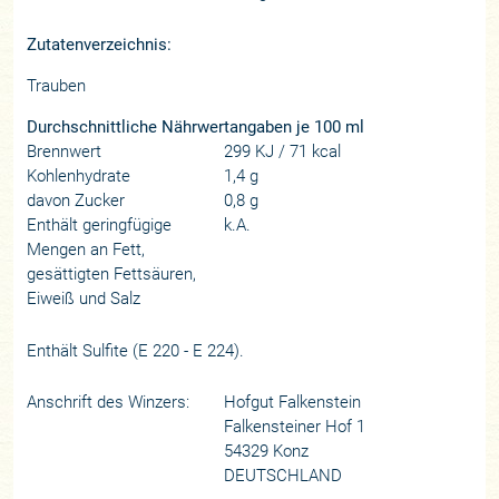
Zutatenverzeichnis:
Trauben
Durchschnittliche Nährwertangaben je 100 ml
Brennwert
299 KJ / 71 kcal
Kohlenhydrate
1,4 g
davon Zucker
0,8 g
Enthält geringfügige
k.A.
Mengen an Fett,
gesättigten Fettsäuren,
Eiweiß und Salz
Enthält Sulfite (E 220 - E 224).
Anschrift des Winzers:
Hofgut Falkenstein
Falkensteiner Hof 1
54329 Konz
DEUTSCHLAND