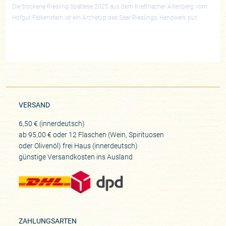
Die trockene Riesling Spätlese 2025 aus dem Krettnacher Altenberg vom
Hofgut Falkenstein ist ein Archetyp des Saar-Rieslings, Handwerk pur.
VERSAND
6,50 € (innerdeutsch)
ab 95,00 € oder 12 Flaschen (Wein, Spirituosen
oder Olivenöl) frei Haus (innerdeutsch)
günstige Versandkosten ins Ausland
ZAHLUNGSARTEN