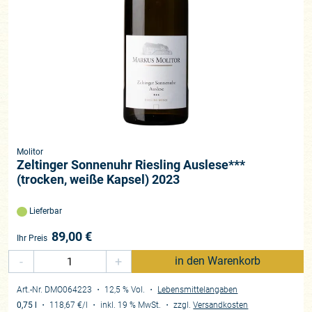
Molitor
Zeltinger Sonnenuhr Riesling Auslese***
(trocken, weiße Kapsel) 2023
Lieferbar
89,00
€
Ihr Preis
-
+
in den Warenkorb
Art.-Nr. DMO064223
・ 12,5 % Vol.
・
Lebensmittelangaben
0,75 l
・
118,67 €
/l
・
inkl. 19 % MwSt.
・
zzgl.
Versandkosten