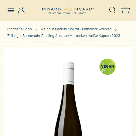
Login
Z
Suche öffn
Startseite Shop
Weingut Markus Molitor - Bernkastel-Wehlen
Zeltinger Sonnenuhr Riesling Auslese*** (trocken, weiße Kapsel) 2023