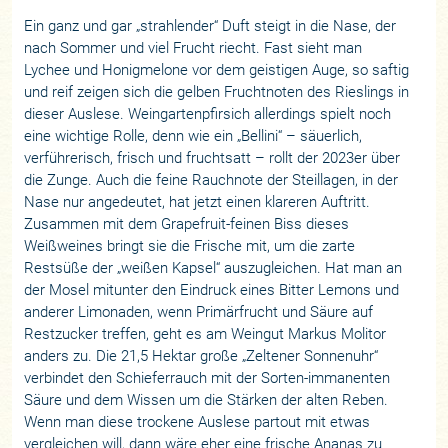
Ein ganz und gar „strahlender“ Duft steigt in die Nase, der
nach Sommer und viel Frucht riecht. Fast sieht man
Lychee und Honigmelone vor dem geistigen Auge, so saftig
und reif zeigen sich die gelben Fruchtnoten des Rieslings in
dieser Auslese. Weingartenpfirsich allerdings spielt noch
eine wichtige Rolle, denn wie ein „Bellini“ – säuerlich,
verführerisch, frisch und fruchtsatt – rollt der 2023er über
die Zunge. Auch die feine Rauchnote der Steillagen, in der
Nase nur angedeutet, hat jetzt einen klareren Auftritt.
Zusammen mit dem Grapefruit-feinen Biss dieses
Weißweines bringt sie die Frische mit, um die zarte
Restsüße der „weißen Kapsel“ auszugleichen. Hat man an
der Mosel mitunter den Eindruck eines Bitter Lemons und
anderer Limonaden, wenn Primärfrucht und Säure auf
Restzucker treffen, geht es am Weingut Markus Molitor
anders zu. Die 21,5 Hektar große „Zeltener Sonnenuhr“
verbindet den Schieferrauch mit der Sorten-immanenten
Säure und dem Wissen um die Stärken der alten Reben.
Wenn man diese trockene Auslese partout mit etwas
vergleichen will, dann wäre eher eine frische Ananas zu