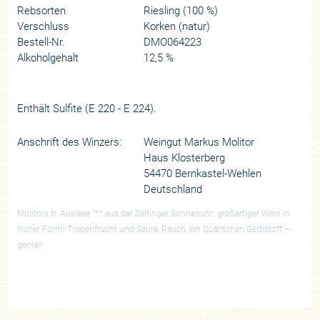
Rebsorten
Riesling (100 %)
Verschluss
Korken (natur)
Bestell-Nr.
DMO064223
Alkoholgehalt
12,5 %
Enthält Sulfite (E 220 - E 224).
Anschrift des Winzers:
Weingut Markus Molitor
Haus Klosterberg
54470 Bernkastel-Wehlen
Deutschland
Molitors tr. Auslese *** aus der Zeltinger Sonnenuhr: großartiger Wein in
früher Form! Tropenfrucht und Säure, Rauch, ein Quäntchen Gerbstoff –
genial!