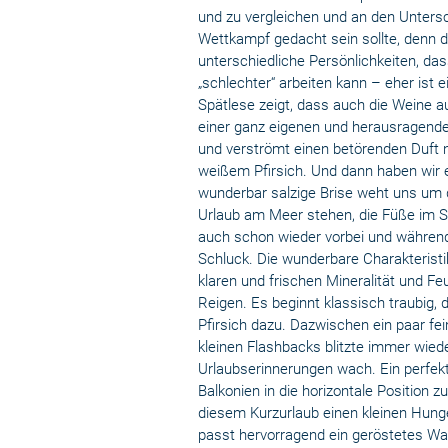
und zu vergleichen und an den Unters
Wettkampf gedacht sein sollte, denn 
unterschiedliche Persönlichkeiten, da
„schlechter“ arbeiten kann – eher ist 
Spätlese zeigt, dass auch die Weine au
einer ganz eigenen und herausragenden
und verströmt einen betörenden Duft na
weißem Pfirsich. Und dann haben wir
wunderbar salzige Brise weht uns um 
Urlaub am Meer stehen, die Füße im S
auch schon wieder vorbei und während
Schluck. Die wunderbare Charakteristi
klaren und frischen Mineralität und Fe
Reigen. Es beginnt klassisch traubig, 
Pfirsich dazu. Dazwischen ein paar fe
kleinen Flashbacks blitzte immer wiede
Urlaubserinnerungen wach. Ein perfekt
Balkonien in die horizontale Position
diesem Kurzurlaub einen kleinen Hung
passt hervorragend ein geröstetes W