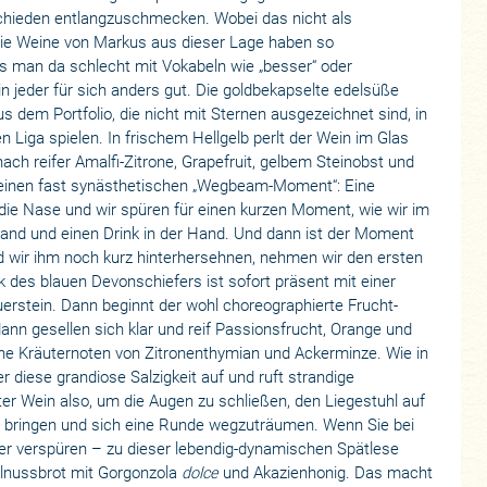
chieden entlangzuschmecken. Wobei das nicht als
die Weine von Markus aus dieser Lage haben so
ss man da schlecht mit Vokabeln wie „besser“ oder
ein jeder für sich anders gut. Die goldbekapselte edelsüße
s dem Portfolio, die nicht mit Sternen ausgezeichnet sind, in
 Liga spielen. In frischem Hellgelb perlt der Wein im Glas
ch reifer Amalfi-Zitrone, Grapefruit, gelbem Steinobst und
 einen fast synästhetischen „Wegbeam-Moment“: Eine
die Nase und wir spüren für einen kurzen Moment, wie wir im
and und einen Drink in der Hand. Und dann ist der Moment
 wir ihm noch kurz hinterhersehnen, nehmen wir den ersten
k des blauen Devonschiefers ist sofort präsent mit einer
uerstein. Dann beginnt der wohl choreographierte Frucht-
dann gesellen sich klar und reif Passionsfrucht, Orange und
ine Kräuternoten von Zitronenthymian und Ackerminze. Wie in
r diese grandiose Salzigkeit auf und ruft strandige
er Wein also, um die Augen zu schließen, den Liegestuhl auf
 zu bringen und sich eine Runde wegzuträumen. Wenn Sie bei
er verspüren – zu dieser lebendig-dynamischen Spätlese
alnussbrot mit Gorgonzola
dolce
und Akazienhonig. Das macht