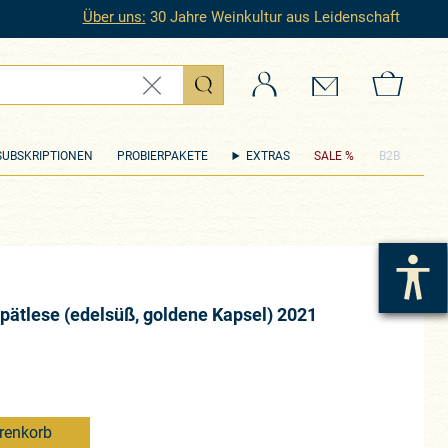
Über uns:
30 Jahre Weinkultur aus Leidenschaft
Login
Kontakt
Zum 
SUBSKRIPTIONEN
PROBIERPAKETE
EXTRAS
SALE %
B2B
Spätlese (edelsüß, goldene Kapsel) 2021
renkorb