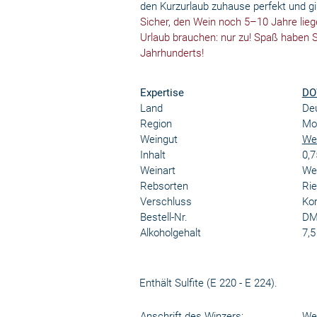
den Kurzurlaub zuhause perfekt und g
Sicher, den Wein noch 5–10 Jahre lieg
Urlaub brauchen: nur zu! Spaß haben Si
Jahrhunderts!
Expertise
DO
Land
De
Region
Mos
Weingut
Wei
Inhalt
0,7
Weinart
We
Rebsorten
Rie
Verschluss
Kor
Bestell-Nr.
DM
Alkoholgehalt
7,5
Enthält Sulfite (E 220 - E 224).
Anschrift des Winzers:
Wei