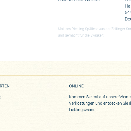
Ha
54
De
Molitors Riesling-Spätlese aus der Zeltinger So
und gemacht für die Ewigkeit!
RTEN
ONLINE
g
Kommen Sie mit auf unsere Weinre
Verkostungen und entdecken Sie I
e
Lieblingsweine: