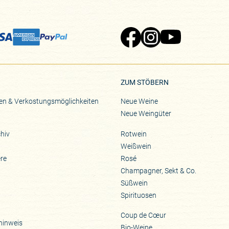
Zu Pinard's Facebook-Seite
Zu Pinard's Instagram-Seite
Zu Pinard's YouTube-S
ZUM STÖBERN
en & Verkostungsmöglichkeiten
Neue Weine
Neue Weingüter
hiv
Rotwein
Weißwein
ere
Rosé
Champagner, Sekt & Co.
Süßwein
Spirituosen
Coup de Cœur
hinweis
Bio-Weine