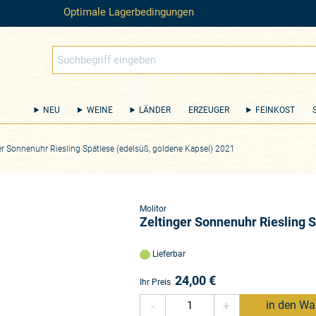
Optimale Lagerbedingungen
NEU
WEINE
LÄNDER
ERZEUGER
FEINKOST
er Sonnenuhr Riesling Spätlese (edelsüß, goldene Kapsel) 2021
Molitor
Zeltinger Sonnenuhr Riesling 
Lieferbar
24,00
€
Ihr Preis
-
+
in den Wa