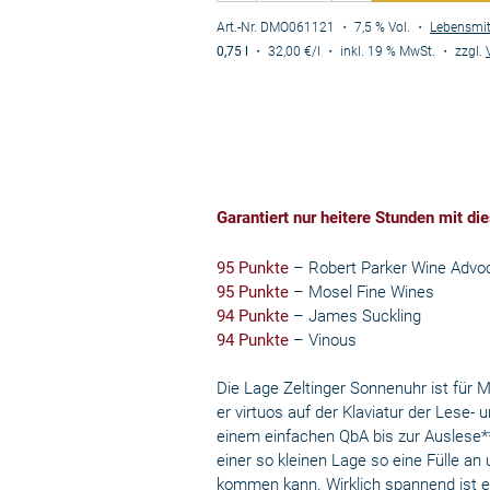
Art.-Nr. DMO061121
・ 7,5 % Vol.
・
Lebensmit
0,75 l
・
32,00 €
/l
・
inkl. 19 % MwSt.
・
zzgl.
Garantiert nur heitere Stunden mit di
95 Punkte
– Robert Parker
Wine Advo
95 Punkte
–
Mosel Fine Wines
94 Punkte
–
James Suckling
94 Punkte
–
Vinous
Die Lage Zeltinger Sonnenuhr ist für M
er virtuos auf der Klaviatur der Lese-
einem einfachen QbA bis zur Auslese**
einer so kleinen Lage so eine Fülle an
kommen kann. Wirklich spannend ist e