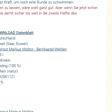
ibt Kraft, um noch eine Runde zu schwimmen.
en zu lassen, wäre wohl ganz gut. Aber wenn Sie jetzt schon
e damit sicher bis weit in die zweite Hälfte des
WNLOAD Datenblatt
utschland
el (Saar, Ruwer)
ngut Markus Molitor - Bernkastel-Wehlen
5 l
ißwein
sling (100 %)
ken (natur)
O061121
 %
ngut Markus Molitor