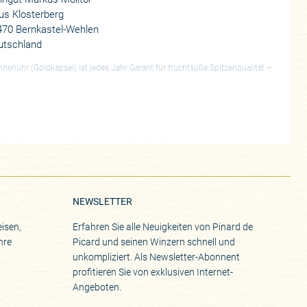
us Klosterberg
470 Bernkastel-Wehlen
utschland
nnenuhr (Goldkapsel) ist jedes Jahr Garant für fruchtsüße Spitzenqualität –
NEWSLETTER
isen,
Erfahren Sie alle Neuigkeiten von Pinard de
hre
Picard und seinen Winzern schnell und
unkompliziert. Als Newsletter-Abonnent
profitieren Sie von exklusiven Internet-
Angeboten.