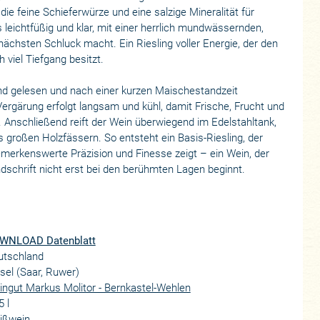
ie feine Schieferwürze und eine salzige Mineralität für
 leichtfüßig und klar, mit einer herrlich mundwässernden,
 nächsten Schluck macht. Ein Riesling voller Energie, der den
 viel Tiefgang besitzt.
nd gelesen und nach einer kurzen Maischestandzeit
ergärung erfolgt langsam und kühl, damit Frische, Frucht und
 Anschließend reift der Wein überwiegend im Edelstahltank,
 großen Holzfässern. So entsteht ein Basis-Riesling, der
bemerkenswerte Präzision und Finesse zeigt – ein Wein, der
dschrift nicht erst bei den berühmten Lagen beginnt.
WNLOAD Datenblatt
utschland
el (Saar, Ruwer)
ngut Markus Molitor - Bernkastel-Wehlen
5 l
ißwein