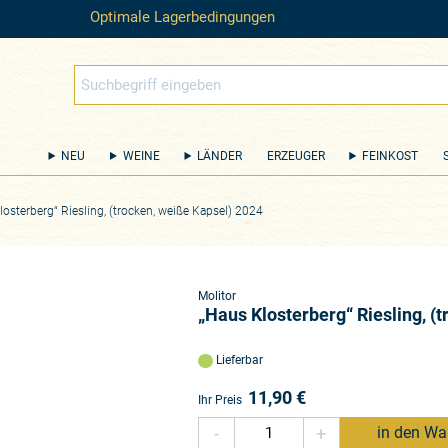
Optimale Lagerbedingungen
NEU
WEINE
LÄNDER
ERZEUGER
FEINKOST
losterberg“ Riesling, (trocken, weiße Kapsel) 2024
Molitor
„Haus Klosterberg“ Riesling, (
Lieferbar
11,90
€
Ihr Preis
-
+
in den Wa