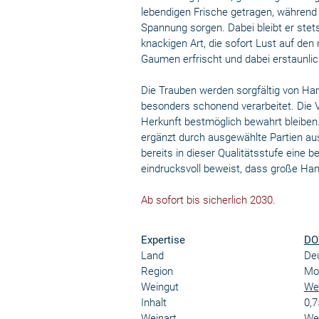
lebendigen Frische getragen, während d
Spannung sorgen. Dabei bleibt er stets
knackigen Art, die sofort Lust auf den
Gaumen erfrischt und dabei erstaunlich
Die Trauben werden sorgfältig von Ha
besonders schonend verarbeitet. Die V
Herkunft bestmöglich bewahrt bleiben.
ergänzt durch ausgewählte Partien aus
bereits in dieser Qualitätsstufe eine 
eindrucksvoll beweist, dass große Han
Ab sofort bis sicherlich 2030.
Expertise
DO
Land
De
Region
Mos
Weingut
Wei
Inhalt
0,7
Weinart
We