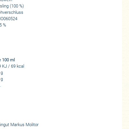
sling (100 %)
ehverschluss
O060524
5 %
e 100 ml
 KJ / 69 kcal
 g
 g
.
ngut Markus Molitor