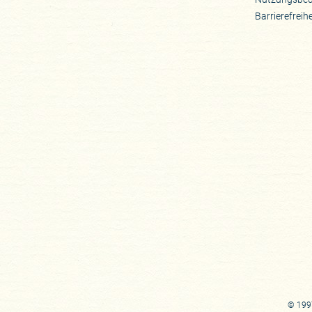
Barrierefreih
© 1997