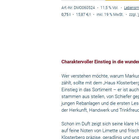
Art.-Nr. DMO060524
・ 11,5 % Vol.
・
Lebensm
0,75 l
・
15,87 €
/l
・
inkl. 19 % MwSt.
・
zzgl.
Charaktervoller Einstieg in die wund
Wer verstehen möchte, warum Markus
zählt, sollte mit dem „Haus Klosterber
Einstieg in das Sortiment – er ist auc
stammen aus steilen, von Schiefer ge
jungen Rebanlagen und die ersten Lese
der Herkunft, Handwerk und Trinkfreu
Schon im Duft zeigt sich seine klare 
auf feine Noten von Limette und fris
Klosterberg präzise, geradlinig und un