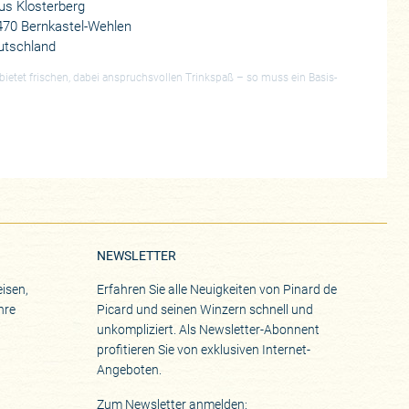
us Klosterberg
470 Bernkastel-Wehlen
utschland
bietet frischen, dabei anspruchsvollen Trinkspaß – so muss ein Basis-
NEWSLETTER
isen,
Erfahren Sie alle Neuigkeiten von Pinard de
hre
Picard und seinen Winzern schnell und
unkompliziert. Als Newsletter-Abonnent
profitieren Sie von exklusiven Internet-
Angeboten.
Zum Newsletter anmelden: