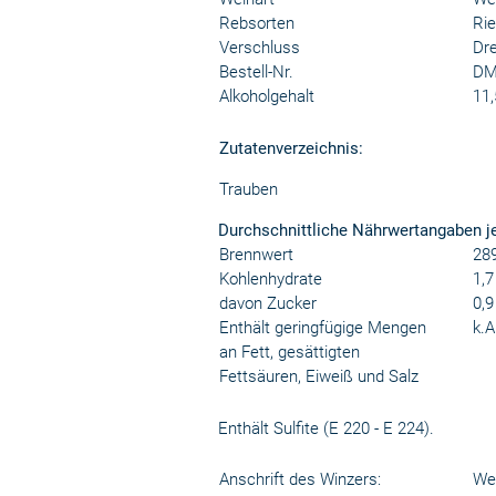
Rebsorten
Rie
Verschluss
Dr
Bestell-Nr.
DM
Alkoholgehalt
11,
Zutatenverzeichnis:
Trauben
Durchschnittliche Nährwertangaben j
Brennwert
289
Kohlenhydrate
1,7
davon Zucker
0,9
Enthält geringfügige Mengen
k.A
an Fett, gesättigten
Fettsäuren, Eiweiß und Salz
Enthält Sulfite (E 220 - E 224).
Anschrift des Winzers:
Wei