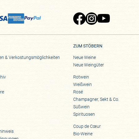
Zu Pinard's Facebook-Seite
Zu Pinard's Instagram-Seite
Zu Pinard's YouTube-S
ZUM STÖBERN
en & Verkostungsmöglichkeiten
Neue Weine
Neue Weingüter
hiv
Rotwein
Weißwein
ere
Rosé
Champagner, Sekt & Co.
Süßwein
Spirituosen
Coup de Cœur
hinweis
Bio-Weine
dingungen