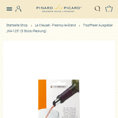
Login
Z
Suche öffn
Startseite Shop
Le Creuset - Fresnoy-le-Grand
Tropffreier Ausgießer
„WA-125“ (5 Stück/Packung)