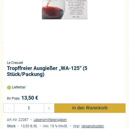
Le Creuset
Tropffreier Ausgießer „WA-125“ (5
Stück/Packung)
Lieferbar
13,50
€
Ihr Preis
-
+
in den Warenkorb
Art.-Nr. 22087
・
Lebensmittelangaben
Stück
・
13,50 €
/St.
・
inkl. 19 % MwSt.
・
zzgl.
Versandkosten