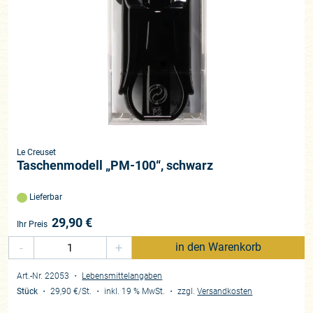
Le Creuset
Taschenmodell „PM-100“, schwarz
Lieferbar
29,90
€
Ihr Preis
-
+
in den Warenkorb
Art.-Nr. 22053
・
Lebensmittelangaben
Stück
・
29,90 €
/St.
・
inkl. 19 % MwSt.
・
zzgl.
Versandkosten