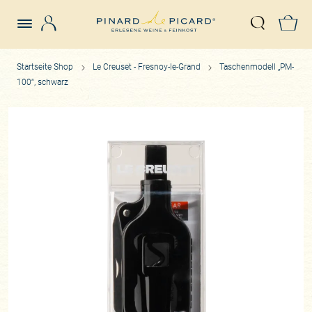
Login
Z
Suche öffn
Startseite Shop
Le Creuset - Fresnoy-le-Grand
Taschenmodell „PM-
100“, schwarz