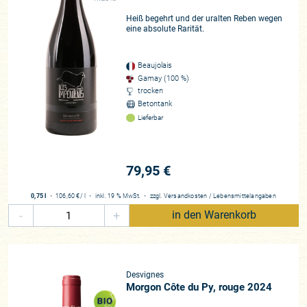
Heiß begehrt und der uralten Reben wegen
eine absolute Rarität.
Beaujolais
Gamay (100 %)
trocken
Betontank
Lieferbar
79,95 €
0,75 l
・
106,60 €
/ l
・
inkl. 19 % MwSt.
・
zzgl.
Versandkosten
/
Lebensmittelangaben
-
+
in den Warenkorb
Desvignes
Morgon Côte du Py, rouge 2024