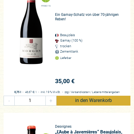
FR-BIO-15
Ein Gamay-Schatz von über 70-jährigen
Reben!
Beaujolais
Gamay (100 %)
trocken
Zementtank
Lieferbar
35,00 €
0,75 l
・
46,67 €
/ l
・
inkl. 19 % MwSt.
・
zzgl.
Versandkosten
/
Lebensmittelangaben
-
+
in den Warenkorb
Desvignes
„L'Aube à Javernières“ Beaujolais,