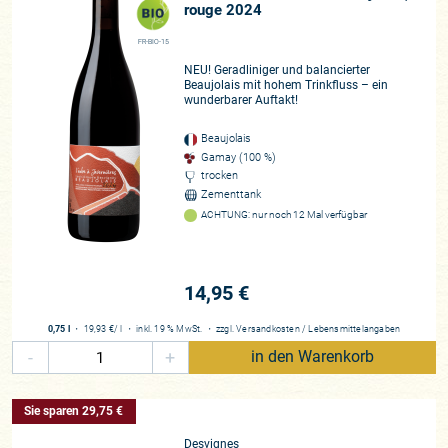
rouge 2024
FR-BIO-15
NEU! Geradliniger und balancierter
Beaujolais mit hohem Trinkfluss – ein
wunderbarer Auftakt!
Beaujolais
Gamay (100 %)
trocken
Zementtank
ACHTUNG: nur noch 12 Mal verfügbar
14,95 €
0,75 l
・
19,93 €
/ l
・
inkl. 19 % MwSt.
・
zzgl.
Versandkosten
/
Lebensmittelangaben
-
+
in den Warenkorb
Sie sparen 29,75 €
Desvignes