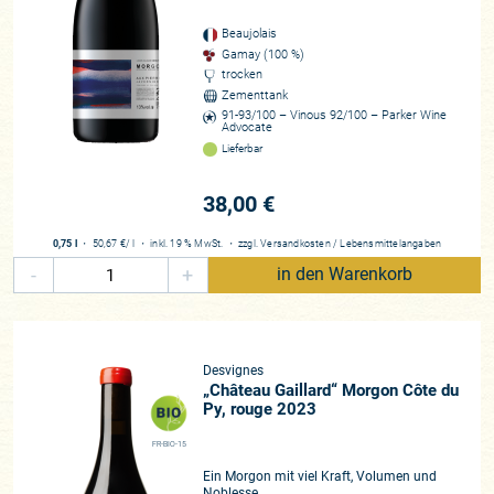
Werte Kunden: „Im Beaujolais sind wir Zeitzeugen einer
Qualitätsrevolution! Zu „SPOTT-PREISEN“! (Stephan Reinhard
Beaujolais
in Vinum) Haben Sie Lust, uns in unsere kleine Zauberwelt
Gamay (100 %)
des Beaujolais zu begleiten? Nach Morgon. Zu der seit
trocken
Zementtank
Generationen Weinbau betreibenden Familie Desvignes und
91-93/100 – Vinous 92/100 – Parker Wine
ihren ebenso talentierten wie sympathischen Besitzern, dem
Advocate
jungen Geschwisterpaar Claude-Emmanuelle und Louis-
Lieferbar
Benoit. Ihre Weine begeistern uns, nein, verzaubern schier
unsere Zungen. Beim ersten Tropfen im Glase hatten wir das
38,00 €
Gefühl: Diese betörenden Gamay sind wie für Pinard de
Picard und für unsere Kunden gemacht.
0,75 l
・
50,67 €
/ l
・
inkl. 19 % MwSt.
・
zzgl.
Versandkosten
/
Lebensmittelangaben
Gänsehautatmosphäre! Weine für Herz und Seele, wie sie nur
-
+
in den Warenkorb
im Beaujolais wachsen können. So richtig grandiose
Qualitäten, mit höchsten Bewertungen, auf burgundischem
Niveau zu im Grunde aberwitzig günstigen Preisen!
Desvignes
Winzer*in
„Château Gaillard“ Morgon Côte du
Py, rouge 2023
Claude-Emmanuelle und Louis-Benoît Desvignes
Region
FR-BIO-15
Beaujolais
Ein Morgon mit viel Kraft, Volumen und
Noblesse