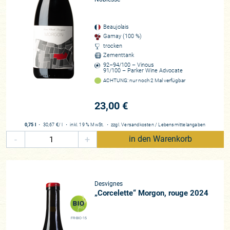
Rebfläche
13 Hektar
Beaujolais
Rebsorten
Gamay (100 %)
Chardonnay, Gamay
trocken
Zementtank
Beste Lagen
92–94/100 – Vinous
Côte du Py, Javernières
91/100 – Parker Wine Advocate
ACHTUNG: nur noch 2 Mal verfügbar
Zusammenarbeit
seit 2013
23,00 €
Historie
Seit acht Generationen bearbeitet die Familie Desvignes liebevoll ihre
0,75 l
・
30,67 €
/ l
・
inkl. 19 % MwSt.
・
zzgl.
Versandkosten
/
Lebensmittelangaben
Weinberge im Herzen der Côte du Py
-
+
in den Warenkorb
Desvignes
„Corcelette“ Morgon, rouge 2024
FR-BIO-15