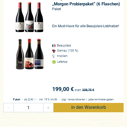
„Morgon Probierpaket“ (6 Flaschen)
Paket
Ein Must-Have für alle Beaujolais-Liebhaber!
Beaujolais
Gamay (100 %)
trocken
Lieferbar
199,00 €
statt
228,75
€
Paket
・
44,22 €
/ l
・
inkl. 19 % MwSt.
・
zzgl.
Versandkosten
/
Lebensmittelangaben
-
+
in den Warenkorb