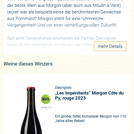
der beste Wein aus Morgon (aber auch aus Moulin à Vent)
teurer war als beispielsweise die berühmtesten Gewächse
aus Pommard? Morgon steht für eine ruhmreiche
Vergangenheit! Und vor einer verheißungsvollen Zukunft!
Seit acht Generationen bearbeitet die Familie Desvignes
liebevoll ihre Weinberge im Herzen der Côte du Py. (Daher
mehr Details
auch der Name der Familie, Vignes = Weinberge, denn seit
dem 11. Jahrhundert entstanden die Familiennamen auch in
Weine dieses Winzers
Frankreich häufig nach dem ausgeübten Beruf) Die steilen
Hänge sind extrem dicht mit 10.000 Stöcken pro Hektar
bepflanzt, ähnlich den renommiertesten Grand Crus im
Burgund. Das Durchschnittsalter der Rebstöcke liegt
Desvignes
zwischen 65 und 80, die ältesten bei 100 Jahren. Auch
„Les Impénitents“ Morgon Côte du
dieses hohe Alter der Reben kennen wir natürlich von den
Py, rouge 2023
berühmtesten Lagen des Burgunds, doch das hätten viele
FR-BIO-15
Weinliebhaber großer Weine im Beaujolais so niemals
Ein großer, tiefer, komplexer Morgon von 110
erwartet!
Jahre alten Reben!
William Kelley, im Burgund lebend und für den Wine Advocate