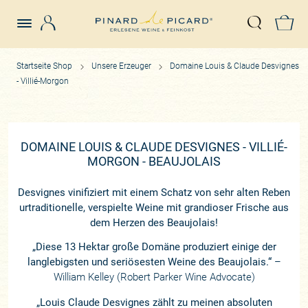
Login
Z
Suche öffn
Startseite Shop
Unsere Erzeuger
Domaine Louis & Claude Desvignes
- Villié-Morgon
DOMAINE LOUIS & CLAUDE DESVIGNES - VILLIÉ-
MORGON - BEAUJOLAIS
Desvignes vinifiziert mit einem Schatz von sehr alten Reben
urtraditionelle, verspielte Weine mit grandioser Frische aus
dem Herzen des Beaujolais!
„Diese 13 Hektar große Domäne produziert einige der
langlebigsten und seriösesten Weine des Beaujolais.“
–
William Kelley (Robert Parker Wine Advocate)
„Louis Claude Desvignes zählt zu meinen absoluten