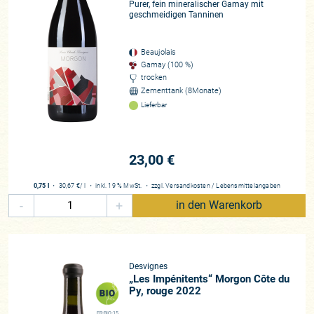
Purer, fein mineralischer Gamay mit
geschmeidigen Tanninen
Beaujolais
Gamay (100 %)
trocken
Zementtank (8Monate)
Lieferbar
23,00 €
0,75 l
・
30,67 €
/ l
・
inkl. 19 % MwSt.
・
zzgl.
Versandkosten
/
Lebensmittelangaben
-
+
in den Warenkorb
Desvignes
„Les Impénitents“ Morgon Côte du
Py, rouge 2022
FR-BIO-15