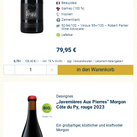
tätig, jüngst sogar selbst Winzer, zählt zu den langjährigen
Beaujolais
Gamay (100 %)
Fans der
domaine
und notiert in seinem jüngsten Bericht
trocken
vom August 2022: „Wie ich bereits schrieb, erzeugt dieses 13
Zementtank
Hektar große Weingut einige der langlebigsten und
92-94/100 – Vinous 93+/100 – Robert Parker
Wine Advocate
seriösesten Weine des Beaujolais. Alte Rebstöcke, die
Lieferbar
biologisch bewirtschaftet und spät gelesen werden, bringen
Trauben hervor, die auf traditionelle Weise mit einem
79,95 €
untergetauchten Tresterhut vinifiziert werden. Das Ergebnis
ist eine Kollektion tief- dunkler, kräftiger Rotweine mit viel
0,75 l
・
106,60 €
/ l
・
inkl. 19 % MwSt.
・
zzgl.
Versandkosten
/
Lebensmittelangaben
Charakter und Struktur, und die Spitzen-Cuvées haben im
-
+
in den Warenkorb
Allgemeinen keine Probleme, sich über zwei Jahrzehnte zu
entwickeln.“ Von der Reifefähigkeit der Weine durften wir uns
vergangenen Herbst selbst vor Ort überzeugten, als uns die
beiden Weine aus ihrer Schatzkammer zeigten. Das
Desvignes
Gespräch wurde immer munterer, die Stimmung stieg und
„Javernières Aux Pierres“ Morgon
mit jeder Flasche griff Louis-Benoit zu noch älteren
Côte du Py, rouge 2023
Exemplaren wobei die Frische in der Flasche ihrer
angestaubten Erscheinung aus dem feuchtkalten Keller
FR-BIO-15
diametral gegenüberstand.
Ein großartiger, köstlicher und kraftvoller
Morgon