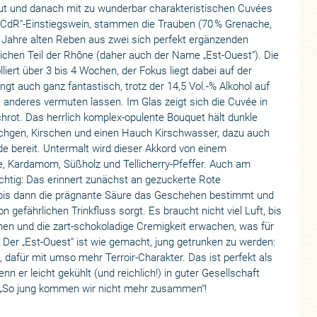
ut und danach mit zu wunderbar charakteristischen Cuvées
 „CdR“-Einstiegswein, stammen die Trauben (70 % Grenache,
5 Jahre alten Reben aus zwei sich perfekt ergänzenden
ichen Teil der Rhône (daher auch der Name „Est-Ouest“). Die
liert über 3 bis 4 Wochen, der Fokus liegt dabei auf der
ngt auch ganz fantastisch, trotz der 14,5 Vol.-% Alkohol auf
 anderes vermuten lassen. Im Glas zeigt sich die Cuvée in
rot. Das herrlich komplex-opulente Bouquet hält dunkle
chgen, Kirschen und einen Hauch Kirschwasser, dazu auch
e bereit. Untermalt wird dieser Akkord von einem
, Kardamom, Süßholz und Tellicherry-Pfeffer. Auch am
chtig: Das erinnert zunächst an gezuckerte Rote
bis dann die prägnante Säure das Geschehen bestimmt und
n gefährlichen Trinkfluss sorgt. Es braucht nicht viel Luft, bis
n und die zart-schokoladige Cremigkeit erwachen, was für
. Der „Est-Ouest“ ist wie gemacht, jung getrunken zu werden:
, dafür mit umso mehr Terroir-Charakter. Das ist perfekt als
n er leicht gekühlt (und reichlich!) in guter Gesellschaft
„So jung kommen wir nicht mehr zusammen“!