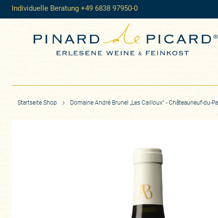
Individuelle Beratung +49 6838 97950-0
Startseite Shop
Domaine André Brunel „Les Cailloux“ - Châteauneuf-du-P