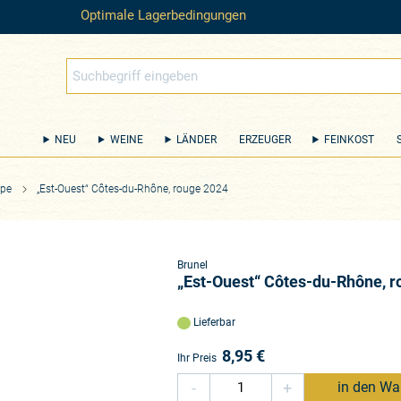
Optimale Lagerbedingungen
NEU
WEINE
LÄNDER
ERZEUGER
FEINKOST
ape
„Est-Ouest“ Côtes-du-Rhône, rouge 2024
Brunel
„Est-Ouest“ Côtes-du-Rhône, 
Lieferbar
8,95
€
Ihr Preis
-
+
in den Wa