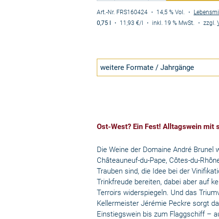
Art.-Nr. FRS160424
・ 14,5 % Vol.
・
Lebensmi
0,75 l
・
11,93 €
/l
・
inkl. 19 % MwSt.
・
zzgl.
weitere Formate / Jahrgänge
Ost-West? Ein Fest! Alltagswein mit 
Die Weine der Domaine André Brunel we
Châteauneuf-du-Pape, Côtes-du-Rhône 
Trauben sind, die Idee bei der Vinifikat
Trinkfreude bereiten, dabei aber auf k
Terroirs widerspiegeln. Und das Trium
Kellermeister Jérémie Peckre sorgt da
Einstiegswein bis zum Flaggschiff – au