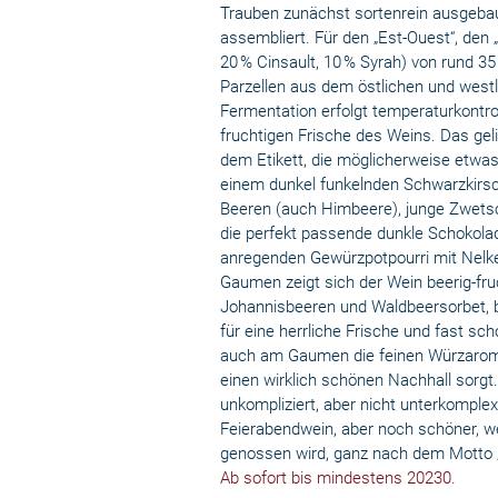
Trauben zunächst sortenrein ausgeba
assembliert. Für den „Est-Ouest“, den
20 % Cinsault, 10 % Syrah) von rund 3
Parzellen aus dem östlichen und westl
Fermentation erfolgt temperaturkontrol
fruchtigen Frische des Weins. Das geli
dem Etikett, die möglicherweise etwas
einem dunkel funkelnden Schwarzkirsch
Beeren (auch Himbeere), junge Zwets
die perfekt passende dunkle Schokolad
anregenden Gewürzpotpourri mit Nelke
Gaumen zeigt sich der Wein beerig-fru
Johannisbeeren und Waldbeersorbet, 
für eine herrliche Frische und fast scho
auch am Gaumen die feinen Würzarome
einen wirklich schönen Nachhall sorgt
unkompliziert, aber nicht unterkomplex
Feierabendwein, aber noch schöner, wen
genossen wird, ganz nach dem Motto 
Ab sofort bis mindestens 20230.