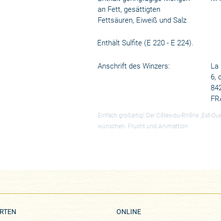
an Fett, gesättigten
Fettsäuren, Eiweiß und Salz
Enthält Sulfite (E 220 - E 224).
Anschrift des Winzers:
La 
6, 
84
FR
Einfach großartig! Der Côtes-du-Rhône „Est-Oue
wünschen: Frucht und Animattion.
RTEN
ONLINE