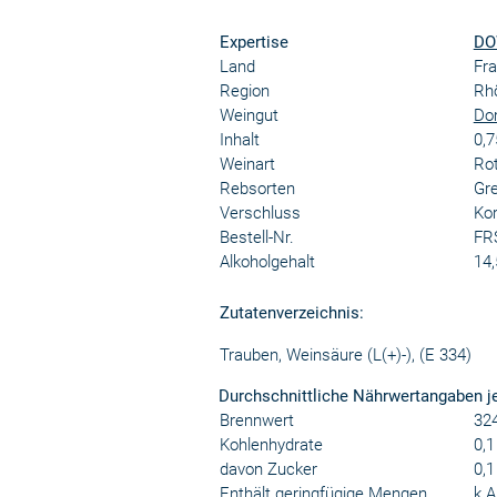
Expertise
DO
Land
Fra
Region
Rh
Weingut
Dom
Inhalt
0,7
Weinart
Ro
Rebsorten
Gre
Verschluss
Kor
Bestell-Nr.
FR
Alkoholgehalt
14,
Zutatenverzeichnis:
Trauben, Weinsäure (L(+)-), (E 334)
Durchschnittliche Nährwertangaben j
Brennwert
324
Kohlenhydrate
0,1
davon Zucker
0,1
Enthält geringfügige Mengen
k.A