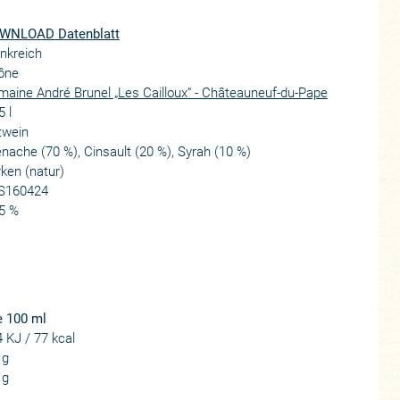
WNLOAD Datenblatt
nkreich
ône
aine André Brunel „Les Cailloux“ - Châteauneuf-du-Pape
5 l
twein
nache (70 %), Cinsault (20 %), Syrah (10 %)
ken (natur)
S160424
5 %
e 100 ml
 KJ / 77 kcal
 g
 g
.