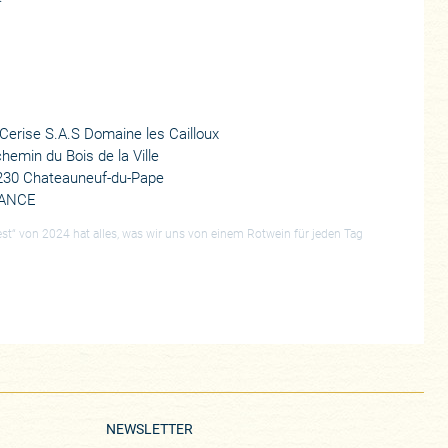
Cerise S.A.S Domaine les Cailloux
chemin du Bois de la Ville
230 Chateauneuf-du-Pape
ANCE
st“ von 2024 hat alles, was wir uns von einem Rotwein für jeden Tag
NEWSLETTER