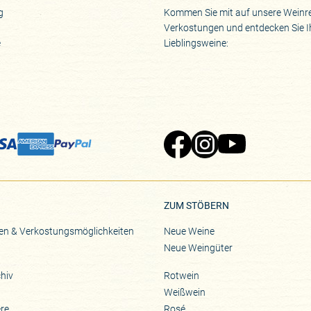
g
Kommen Sie mit auf unsere Weinre
Verkostungen und entdecken Sie I
e
Lieblingsweine:
Zu Pinard's Facebook-Seite
Zu Pinard's Instagram-Seite
Zu Pinard's YouTube-S
ZUM STÖBERN
en & Verkostungsmöglichkeiten
Neue Weine
Neue Weingüter
hiv
Rotwein
Weißwein
ere
Rosé