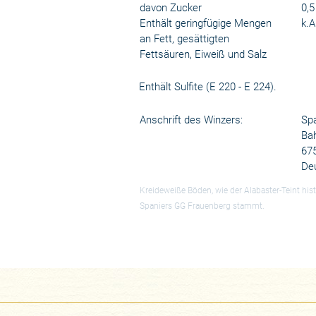
davon Zucker
0,5
Enthält geringfügige Mengen
k.A
an Fett, gesättigten
Fettsäuren, Eiweiß und Salz
Enthält Sulfite (E 220 - E 224).
Anschrift des Winzers:
Spa
Ba
67
De
Kreideweiße Böden, wie der Alabaster-Teint hi
Spaniers GG Frauenberg stammt.