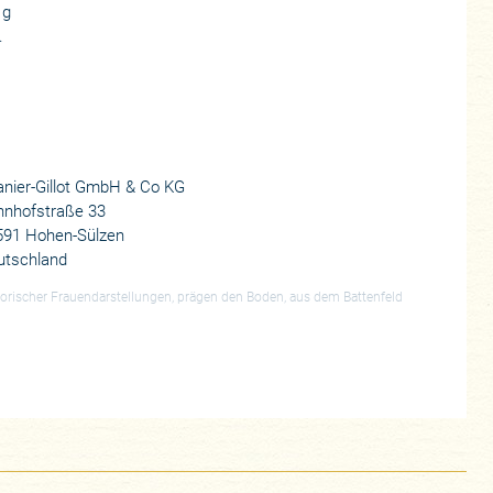
 g
.
nier-Gillot GmbH & Co KG
hnhofstraße 33
591 Hohen-Sülzen
utschland
storischer Frauendarstellungen, prägen den Boden, aus dem Battenfeld