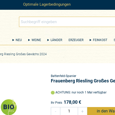
Optimale Lagerbedingungen
NEU
WEINE
LÄNDER
ERZEUGER
FEINKOST
rg Riesling Großes Gewächs 2024
Battenfeld-Spanier
Frauenberg Riesling Großes G
ACHTUNG: nur noch 1 Mal verfügbar
178,00
€
Ihr Preis
-
+
in den Wa