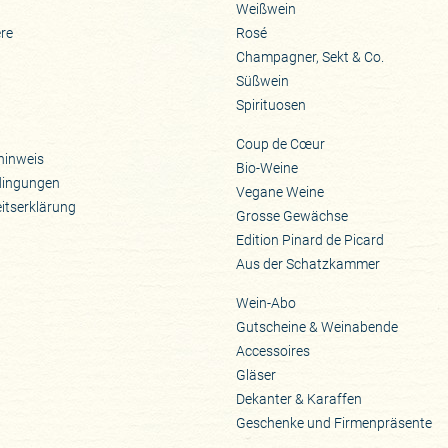
Weißwein
ere
Rosé
Champagner, Sekt & Co.
Süßwein
Spirituosen
Coup de Cœur
hinweis
Bio-Weine
dingungen
Vegane Weine
eitserklärung
Grosse Gewächse
Edition Pinard de Picard
Aus der Schatzkammer
Wein-Abo
Gutscheine & Weinabende
Accessoires
Gläser
Dekanter & Karaffen
Geschenke und Firmenpräsente