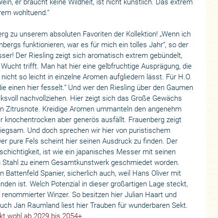
ein, er braucht keine Wildheit, ist nicht künstlich. Das extrem
trem wohltuend.“
rg zu unserem absoluten Favoriten der Kollektion! „Wenn ich
bergs funktionieren, war es für mich ein tolles Jahr“, so der
ser! Der Riesling zeigt sich aromatisch extrem gebündelt,
er Wucht trifft. Man hat hier eine gelbfruchtige Ausprägung, die
r nicht so leicht in einzelne Aromen aufgliedern lässt. Für H.O.
ie einen hier fesselt.“ Und wer den Riesling über den Gaumen
cksvoll nachvollziehen. Hier zeigt sich das Große Gewächs
inen Zitrusnote. Kreidige Aromen ummanteln den angenehm
er knochentrocken aber generös ausfällt. Frauenberg zeigt
miegsam. Und doch sprechen wir hier von puristischem
Der pure Fels scheint hier seinen Ausdruck zu finden. Der
lschichtigkeit, ist wie ein japanisches Messer mit seinen
m Stahl zu einem Gesamtkunstwerk geschmiedet worden.
n Battenfeld Spanier, sicherlich auch, weil Hans Oliver mit
nden ist. Welch Potenzial in dieser großartigen Lage steckt,
 renommierter Winzer. So besitzen hier Julian Haart und
 auch Jan Raumland liest hier Trauben für wunderbaren Sekt.
kt wohl ab 2029 bis 2054+