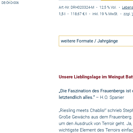
DE-ÖKO-006
Art.-Nr. DRH020324-M
・ 12,5 % Vol.
・
Lebens
1,5 l
・
118,67 €
/l
・
inkl. 19 % MwSt.
・
zzgl.
weitere Formate / Jahrgänge
Unsere Lieblingslage im Weingut Batt
„Die Faszination des Frauenbergs ist 
letztendlich alles.“
– H.O. Spanier
„Riesling meets Chablis!“ schrieb Ste
Große Gewächs aus dem Frauenberg. U
um den Ausdruck von Terroir geht. Ja,
wichtigste Element des Terroirs einfac