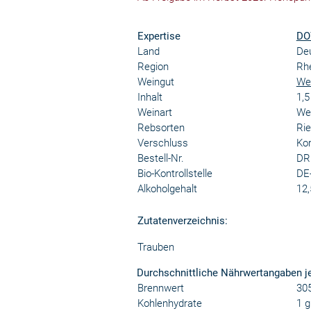
Expertise
DO
Land
De
Region
Rh
Weingut
Wei
Inhalt
1,
Weinart
We
Rebsorten
Rie
Verschluss
Kor
Bestell-Nr.
DR
Bio-Kontrollstelle
DE
Alkoholgehalt
12,
Zutatenverzeichnis:
Trauben
Durchschnittliche Nährwertangaben j
Brennwert
305
Kohlenhydrate
1 g