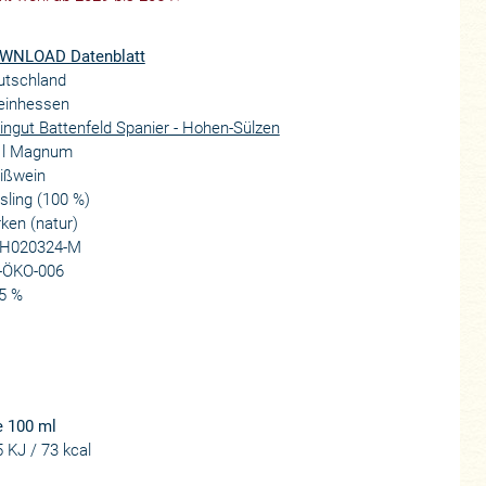
WNLOAD Datenblatt
utschland
einhessen
ngut Battenfeld Spanier - Hohen-Sülzen
5 l Magnum
ißwein
sling (100 %)
ken (natur)
H020324-M
-ÖKO-006
5 %
e 100 ml
 KJ / 73 kcal