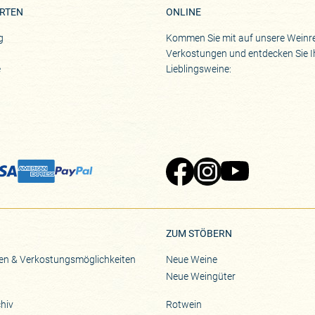
RTEN
ONLINE
g
Kommen Sie mit auf unsere Weinre
Verkostungen und entdecken Sie I
e
Lieblingsweine:
Zu Pinard's Facebook-Seite
Zu Pinard's Instagram-Seite
Zu Pinard's YouTube-S
ZUM STÖBERN
en & Verkostungsmöglichkeiten
Neue Weine
Neue Weingüter
hiv
Rotwein