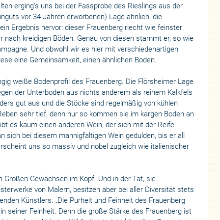
lten erging’s uns bei der Fassprobe des Rieslings aus der
nguts vor 34 Jahren erworbenen) Lage ähnlich, die
in Ergebnis hervor: dieser Frauenberg riecht wie feinster
 nach kreidigen Böden. Genau von diesen stammt er, so wie
mpagne. Und obwohl wir es hier mit verschiedenartigen
diese eine Gemeinsamkeit, einen ähnlichen Boden.
ängig weiße Bodenprofil des Frauenberg. Die Flörsheimer Lage
gegen der Unterboden aus nichts anderem als reinem Kalkfels
nders gut aus und die Stöcke sind regelmäßig von kühlen
Reben sehr tief, denn nur so kommen sie im kargen Boden an
 gibt es kaum einen anderen Wein, der sich mit der Reife
n sich bei diesem mannigfaltigen Wein gedulden, bis er all
 erscheint uns so massiv und nobel zugleich wie italienischer
nen Großen Gewächsen im Kopf. Und in der Tat, sie
terwerke von Malern, besitzen aber bei aller Diversität stets
henden Künstlers. „Die Purheit und Feinheit des Frauenberg
 in seiner Feinheit. Denn die große Stärke des Frauenberg ist