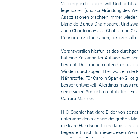
Vordergrund drängen will. Und nicht se
legendären (und zur Gründung des Wei
Assoziationen brachten immer wieder e
Blanc-de-Blancs-Champagne. Und zwar
auch Chardonnay aus Chablis und Cha
Rebsorten zu tun haben, besitzen all 
Verantwortlich hierfür ist das durchg
hat eine Kalkschotter-Auflage, wohin
besteht. Die Trauben reifen hier beso
Winden durchzogen. Hier wurzeln die 
Nährstoffe. Für Carolin Spanier-Gillot
besser entwickelt. Allerdings muss ma
seine vielen Schichten entblättert. Er
Carrara-Marmor.
H.O. Spanier hat klare Bilder von sei
unterscheiden sich wie die großen Meis
die klare Handschrift des dahinterste
begeistert mich. Ich liebe diesen Wein