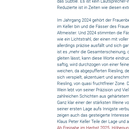
das Subtile. Es ist kein Lautsprecher-W
Reduzierte ist in Zeiten wie diesen ex
Im Jahrgang 2024 gehört der Frauenbe
im Keller bin und die Fässer des Frauen
Altmeister. Und 2024 stimmten die Fäs
wie ein Lichtstrahl, der einen mit voll
allerdings präzise ausfällt und sich ga
ist es „mehr die Gesamterscheinung, d
gleiten lässt, kann diese Worte eindru
saftig, wird durchzogen von einer fe
weichen, da abgepufferten Riesling, d
sich verspielt, akzentuiert und ansch
Riesling, von quasi fruchtfreier Zone. 
Wein lebt von seiner Präzision und Vie
zahlreichen Schichten aus gehärtete
Ganz klar einer der stärksten Weine vo
seiner ersten Lage aufs Innigste verbu
zeigen auch das gesteigerte Interesse
Klaus Peter Keller Teile der Lage und
Ab Freigabe im Herbst 2025. Höhepun