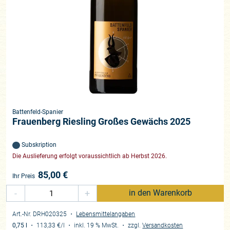
Battenfeld-Spanier
Frauenberg Riesling Großes Gewächs 2025
Subskription
Die Auslieferung erfolgt voraussichtlich ab Herbst 2026.
85,00
€
Ihr Preis
-
+
in den Warenkorb
Art.-Nr. DRH020325
・
Lebensmittelangaben
0,75 l
・
113,33 €
/l
・
inkl. 19 % MwSt.
・
zzgl.
Versandkosten