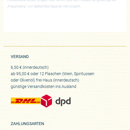
Kreideweiße Böden prägen das Terroir, aus dem dieses feingliedrige GG
„Frauenberg“ von Battenfeld-Spanier hervorgeht.
VERSAND
6,50 € (innerdeutsch)
ab 95,00 € oder 12 Flaschen (Wein, Spirituosen
oder Olivenöl) frei Haus (innerdeutsch)
günstige Versandkosten ins Ausland
ZAHLUNGSARTEN