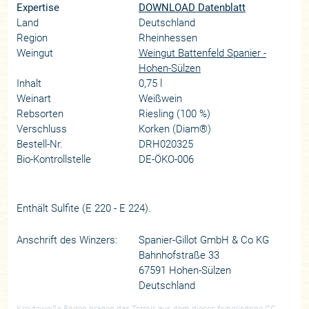
Expertise
DOWNLOAD Datenblatt
Land
Deutschland
Region
Rheinhessen
Weingut
Weingut Battenfeld Spanier -
Hohen-Sülzen
Inhalt
0,75 l
Weinart
Weißwein
Rebsorten
Riesling (100 %)
Verschluss
Korken (Diam®)
Bestell-Nr.
DRH020325
Bio-Kontrollstelle
DE-ÖKO-006
Enthält Sulfite (E 220 - E 224).
Anschrift des Winzers:
Spanier-Gillot GmbH & Co KG
Bahnhofstraße 33
67591 Hohen-Sülzen
Deutschland