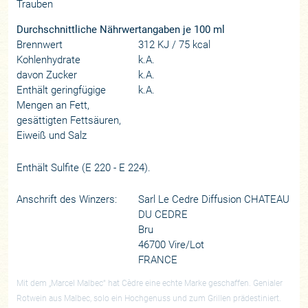
Trauben
Durchschnittliche Nährwertangaben je 100 ml
Brennwert
312 KJ / 75 kcal
Kohlenhydrate
k.A.
davon Zucker
k.A.
Enthält geringfügige
k.A.
Mengen an Fett,
gesättigten Fettsäuren,
Eiweiß und Salz
Enthält Sulfite (E 220 - E 224).
Anschrift des Winzers:
Sarl Le Cedre Diffusion CHATEAU
DU CEDRE
Bru
46700 Vire/Lot
FRANCE
Mit dem „Marcel Malbec“ hat Cèdre eine echte Marke geschaffen. Genialer
Rotwein aus Malbec, solo ein Hochgenuss und zum Grillen prädestiniert.