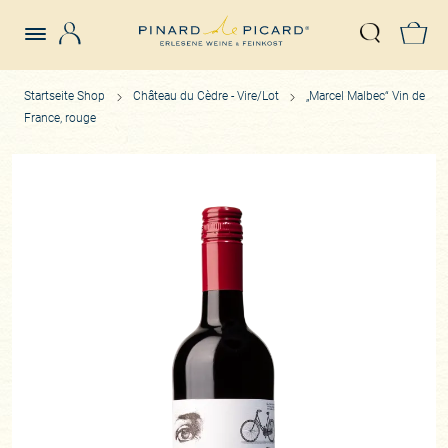
Login
Z
Suche öffn
Startseite Shop
Château du Cèdre - Vire/Lot
„Marcel Malbec“ Vin de
France, rouge