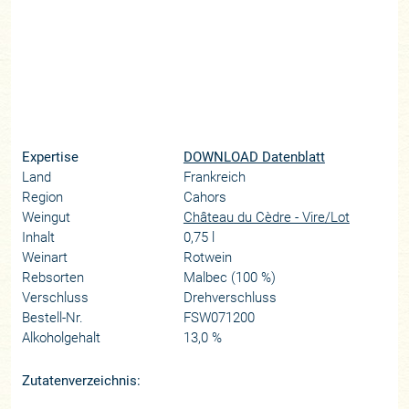
Expertise
DOWNLOAD Datenblatt
Land
Frankreich
Region
Cahors
Weingut
Château du Cèdre - Vire/Lot
Inhalt
0,75 l
Weinart
Rotwein
Rebsorten
Malbec (100 %)
Verschluss
Drehverschluss
Bestell-Nr.
FSW071200
Alkoholgehalt
13,0 %
Zutatenverzeichnis: