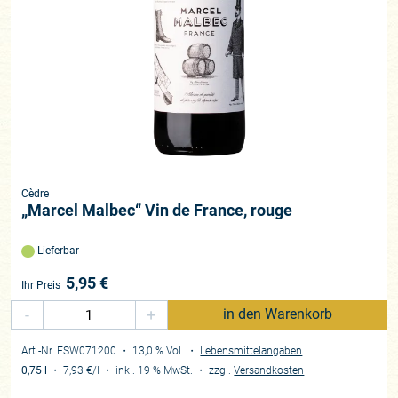
Cèdre
„Marcel Malbec“ Vin de France, rouge
Lieferbar
5,95
€
Ihr Preis
-
+
in den Warenkorb
Art.-Nr. FSW071200
・ 13,0 % Vol.
・
Lebensmittelangaben
0,75 l
・
7,93 €
/l
・
inkl. 19 % MwSt.
・
zzgl.
Versandkosten