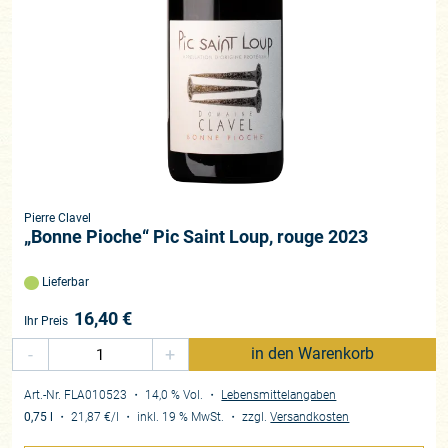
Pierre Clavel
„Bonne Pioche“ Pic Saint Loup, rouge 2023
Lieferbar
16,40
€
Ihr Preis
-
+
in den Warenkorb
Art.-Nr. FLA010523
・ 14,0 % Vol.
・
Lebensmittelangaben
0,75 l
・
21,87 €
/l
・
inkl. 19 % MwSt.
・
zzgl.
Versandkosten