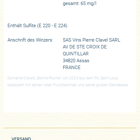
gesamt: 65 mg/l
Enthält Sulfite (E 220 - E 224).
Anschrift des Winzers:
SAS Vins Pierre Clavel SARL
AV DE STE CROIX DE
QUINTILLAR
34820 Assas
FRANCE
Domaine Clavels „Bonne Pioche“ von 2023 aus dem Pic Saint Loup
bezaubert mit seinen roten Fruchtaromen und seiner großen Delikatesse.
VERSAND