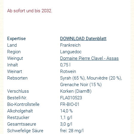
Ab sofort und bis 2032.
Expertise
DOWNLOAD Datenblatt
Land
Frankreich
Region
Languedoc
Weingut
Domaine Pierre Clavel - Assas
Inhalt
0,75 l
Weinart
Rotwein
Rebsorten
Syrah (65 %), Mourvèdre (20 %),
Grenache Noir (15 %)
Verschluss
Korken (Diam®)
Bestell-Nr.
FLA010523
Bio-Kontrollstelle
FR-BIO-01
Alkoholgehalt
14,0 %
Restzucker
1,1 g/l
Gesamtsaeure
3,0 g/l
Schwefelige Säure
frei: 28 mg/l