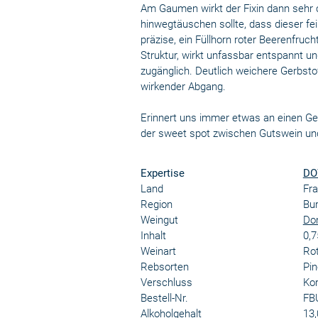
Am Gaumen wirkt der Fixin dann sehr
hinwegtäuschen sollte, dass dieser fei
präzise, ein Füllhorn roter Beerenfruc
Struktur, wirkt unfassbar entspannt u
zugänglich. Deutlich weichere Gerbstof
wirkender Abgang.
Erinnert uns immer etwas an einen Gevr
der sweet spot zwischen Gutswein und
Expertise
DO
Land
Fra
Region
Bu
Weingut
Do
Inhalt
0,7
Weinart
Ro
Rebsorten
Pin
Verschluss
Kor
Bestell-Nr.
FB
Alkoholgehalt
13,