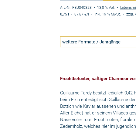
Art.-Nr. FBU340323
・ 13,0 % Vol.
・
Lebensmi
0,75 l
・
87,87 €
/l
・
inkl. 19 % MwSt.
・
zzgl.
weitere Formate / Jahrgänge
Fruchtbetonter, saftiger Charmeur v
Guillaume Tardy besitzt lediglich 0,42
beim Fixin entledigt sich Guillaume de
Bottich wie Kaviar aussehen und anth
Allier-Eiche) hat er seinem Villages g
Nase voller roter Fruchtnoten, flora
Zedernholz, welches hier im jugendlic