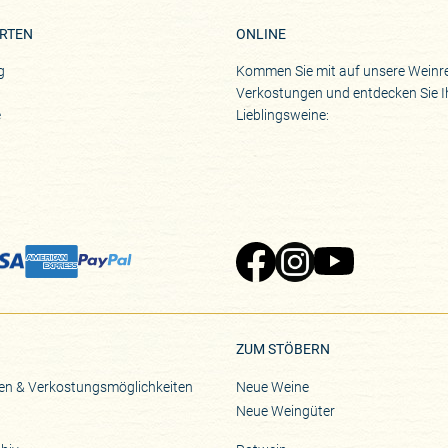
RTEN
ONLINE
g
Kommen Sie mit auf unsere Weinre
Verkostungen und entdecken Sie I
e
Lieblingsweine:
Zu Pinard's Facebook-Seite
Zu Pinard's Instagram-Seite
Zu Pinard's YouTube-S
ZUM STÖBERN
en & Verkostungsmöglichkeiten
Neue Weine
Neue Weingüter