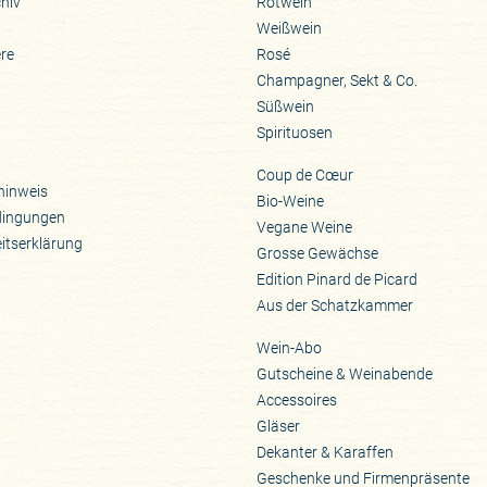
hiv
Rotwein
Weißwein
ere
Rosé
Champagner, Sekt & Co.
Süßwein
Spirituosen
Coup de Cœur
hinweis
Bio-Weine
dingungen
Vegane Weine
eitserklärung
Grosse Gewächse
Edition Pinard de Picard
Aus der Schatzkammer
Wein-Abo
Gutscheine & Weinabende
Accessoires
Gläser
Dekanter & Karaffen
Geschenke und Firmenpräsente