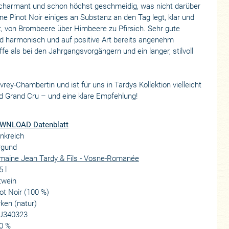
 charmant und schon höchst geschmeidig, was nicht darüber
ne Pinot Noir einiges an Substanz an den Tag legt, klar und
ht, von Brombeere über Himbeere zu Pfirsich. Sehr gute
nd harmonisch und auf positive Art bereits angenehm
fe als bei den Jahrgangsvorgängern und ein langer, stilvoll
ey-Chambertin und ist für uns in Tardys Kollektion vielleicht
 Grand Cru – und eine klare Empfehlung!
WNLOAD Datenblatt
nkreich
rgund
maine Jean Tardy & Fils - Vosne-Romanée
5 l
twein
ot Noir (100 %)
ken (natur)
U340323
0 %