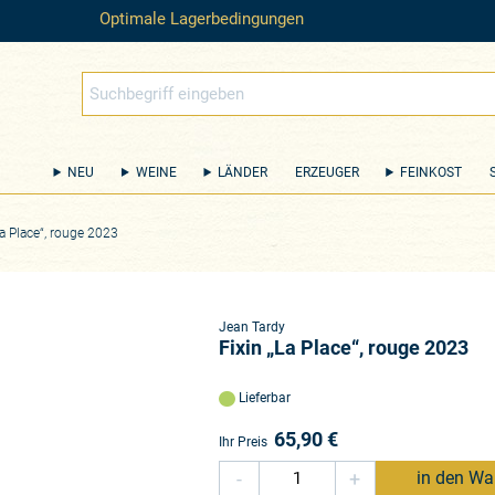
Optimale Lagerbedingungen
NEU
WEINE
LÄNDER
ERZEUGER
FEINKOST
La Place“, rouge 2023
Jean Tardy
Fixin „La Place“, rouge 2023
Lieferbar
65,90
€
Ihr Preis
-
+
in den Wa